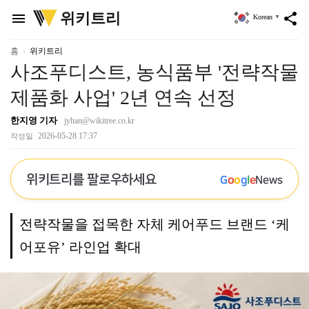
위
위키트리
menu
share
Korean
▼
키
트
리
홈
위키트리
사조푸디스트, 농식품부 '전략작물
제품화 사업' 2년 연속 선정
한지영 기자
jyhan@wikitree.co.kr
2026-05-28 17:37
작성일
위키트리를 팔로우하세요
G
o
o
g
l
e
News
전략작물을 접목한 자체 케어푸드 브랜드 ‘케
어포유’ 라인업 확대