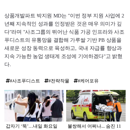
상품개발파트 박지원 MD는 "이번 정부 지원 사업에 2
년째 지속적인 성과를 인정받은 것은 매우 의미가 깊
다"라며 "사조그룹의 뛰어난 식품 가공 인프라와 사조
푸디스트의 유통망을 결합해 가루쌀 기반 PB 상품을
새로운 성장 동력으로 육성하고, 국내 자급률 향상과
지속 가능한 농업 생태계 조성에 기여하겠다"고 밝혔
다.
#사조푸디스트
#전략작물
#케어포유
탑
라
인
갑자기 ‘뚝’…내일 화요일
불쌍해서 어쩌나... 숨진 11