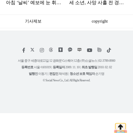
아침 ‘날씨’ 예보에 눈 휘둥
세 소년, 사망 사흘 전 경찰
그레
서 찾아갔었다
기사제보
copyright
저
페
인
위
틱
작
이
스
키
톡
권
스
타
트
서울 중구 세종대로22길 12 광화문 G스퀘어 12층 (주)소셜뉴스 | 02-3789-8900
정
북
그
리
보
등록번호
서울 아01019 |
등록일자
2009. 11. 10 |
최초 발행일
2010. 02. 02
램
유
튜
발행인
이동기 |
편집인
채석원 |
청소년 보호 책임자
손기영
브
© Social News Co., Ltd. All Right Reserved.