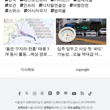
보건
인프라
디지털연결성
여행안전
스위스
아시아국가
범죄율
탑
라
인
‘돌핀·구지라·찬홈’ 태풍 3
입추 앞두고 사상 첫 ‘40도’
개 동시 활동…예상 경로 보
가능성…오늘 역대급 더위
니 ‘속 타는’ 한국
절정
기사제보
copyright
저
페
인
위
틱
작
이
스
키
톡
권
스
타
트
서울 중구 세종대로22길 12 광화문 G스퀘어 12층 (주)소셜뉴스 | 02-3789-8900
정
북
그
리
보
등록번호
서울 아01019 |
등록일자
2009. 11. 10 |
최초 발행일
2010. 02. 02
램
유