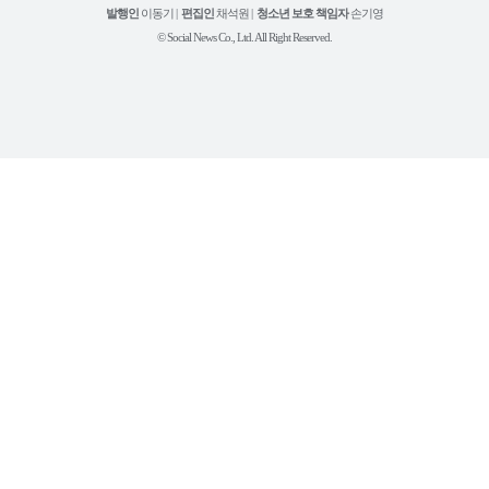
튜
발행인
이동기 |
편집인
채석원 |
청소년 보호 책임자
손기영
브
© Social News Co., Ltd. All Right Reserved.