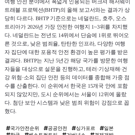
여행 안전 분야에서 폭넓게 인용되는 버크셔 해서웨이
트래블 프로텍션(BHTP)의 올해 보고서와는 결과가 상
당히 다르다. BHTP 기준으로는 네덜란드, 호주, 오스
트리아가 2026년 가장 안전한 여행지 1~3위를 차지했
다. 네덜란드는 전년도 14위에서 단숨에 1위로 뛰어오
른 것으로, 낮은 범죄율, 탄탄한 인프라, 다양한 여행
자 집단에 대한 포용적 안전 환경이 높은 평가를 받은
결과다. BHTP는 지난 5년간 해당 국가를 방문한 여행
자들을 대상으로 설문을 진행하고, 테러·기상재해·건
강 위험·소외 집단 안전 등의 데이터를 종합해 가중 점
수를 산출한다. 이 순위에서 한국은 15개국 안에 포함
되지 않았지만, 도시 순위에서는 서울이 12위에 올랐
다. 첨단 보안 시스템과 낮은 범죄 위험이 강점으로 꼽
혔다.
국가안전순위
공공안전
싱가포르
일본
한국
베스트컨트리
거버넌스
경제개발