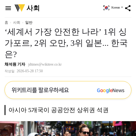
위
사회
menu
share
Korean
▼
키
트
리
홈
사회
일반
‘세계서 가장 안전한 나라’ 1위 싱
가포르, 2위 오만, 3위 일본... 한국
은?
채석원 기자
jdtimes@wikitree.co.kr
2026-05-28 17:50
작성일
위키트리를 팔로우하세요
G
o
o
g
l
e
News
아시아 5개국이 공공안전 상위권 석권