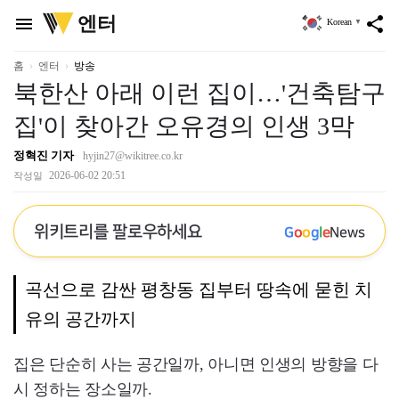
위
엔터
menu
share
Korean
▼
키
트
리
홈
엔터
방송
북한산 아래 이런 집이…'건축탐구
집'이 찾아간 오유경의 인생 3막
정혁진 기자
hyjin27@wikitree.co.kr
2026-06-02 20:51
작성일
위키트리를 팔로우하세요
G
o
o
g
l
e
News
곡선으로 감싼 평창동 집부터 땅속에 묻힌 치
유의 공간까지
집은 단순히 사는 공간일까, 아니면 인생의 방향을 다
시 정하는 장소일까.