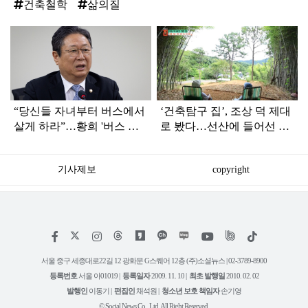
건축철학
삶의질
탑
라
인
“당신들 자녀부터 버스에서
‘건축탐구 집’, 조상 덕 제대
살게 하라”…황희 '버스 하
로 봤다…선산에 들어선 두
우스'에 직격탄
집
기사제보
copyright
저
페
인
위
틱
작
이
스
키
톡
권
스
타
트
서울 중구 세종대로22길 12 광화문 G스퀘어 12층 (주)소셜뉴스 | 02-3789-8900
정
북
그
리
보
등록번호
서울 아01019 |
등록일자
2009. 11. 10 |
최초 발행일
2010. 02. 02
램
유
튜
발행인
이동기 |
편집인
채석원 |
청소년 보호 책임자
손기영
브
© Social News Co., Ltd. All Right Reserved.