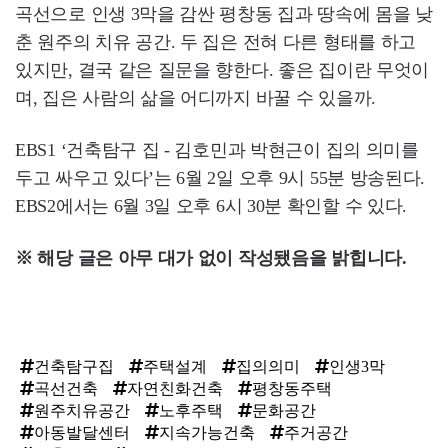
곡선으로 인생 3막을 감싼 평창동 집과 땅속에 몸을 낮
춘 원주의 치유 공간. 두 집은 전혀 다른 형태를 하고
있지만, 결국 같은 질문을 향한다. 좋은 집이란 무엇이
며, 집은 사람의 삶을 어디까지 바꿀 수 있을까.
EBS1 ‘건축탐구 집 - 김호민과 박현근이 집의 의미를
두고 싸우고 있다’는 6월 2일 오후 9시 55분 방송된다.
EBS2에서는 6월 3일 오후 6시 30분 확인할 수 있다.
※ 해당 글은 아무 대가 없이 작성됐음을 밝힙니다.
건축탐구집
주택설계
집의의미
인생3막
곡선건축
자연친화건축
평창동주택
원주치유공간
노후주택
문화공간
아동발달센터
지속가능건축
주거공간