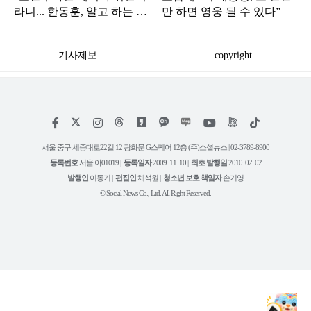
라니... 한동훈, 알고 하는 말
만 하면 영웅 될 수 있다”
인가"
기사제보
copyright
저
페
인
위
틱
작
이
스
키
톡
권
스
타
트
서울 중구 세종대로22길 12 광화문 G스퀘어 12층 (주)소셜뉴스 | 02-3789-8900
정
북
그
리
보
등록번호
서울 아01019 |
등록일자
2009. 11. 10 |
최초 발행일
2010. 02. 02
램
유
튜
발행인
이동기 |
편집인
채석원 |
청소년 보호 책임자
손기영
브
© Social News Co., Ltd. All Right Reserved.