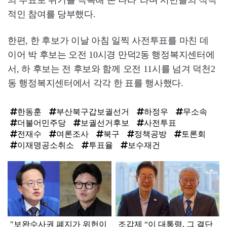
의 투표로 위기를 극복해 온 나라”라며 시민들의 적극
적인 참여를 당부했다.
한편, 한 후보가 이날 아침 일찍 사전투표를 마친 데
이어 박 후보는 오전 10시경 만덕2동 행정복지센터에
서, 하 후보는 전 후보와 함께 오전 11시를 넘겨 덕천2
동 행정복지센터에서 각각 한 표를 행사했다.
한동훈
부산북구갑보궐선거
하정우
무소속
더불어민주당
보궐선거후보
사전투표
전재수
여론조사
북구
정책공방
토론회
이재명공소취소
투표율
보수재건
탑
라
인
"보완수사권 폐지가 위헌이
조갑제 “이 대통령, 그 결단