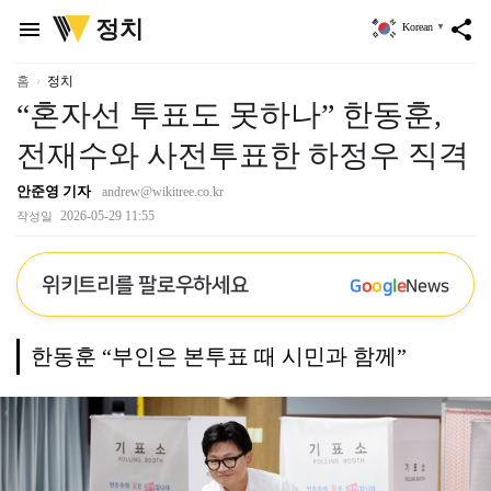
위
정치
menu
share
Korean
▼
키
트
리
홈
정치
“혼자선 투표도 못하나” 한동훈,
전재수와 사전투표한 하정우 직격
안준영 기자
andrew@wikitree.co.kr
2026-05-29 11:55
작성일
위키트리를 팔로우하세요
G
o
o
g
l
e
News
한동훈 “부인은 본투표 때 시민과 함께”