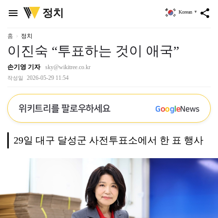
위
정치
menu
share
Korean
▼
키
트
리
홈
정치
이진숙 “투표하는 것이 애국”
손기영 기자
sky@wikitree.co.kr
2026-05-29 11:54
작성일
위키트리를 팔로우하세요
G
o
o
g
l
e
News
29일 대구 달성군 사전투표소에서 한 표 행사