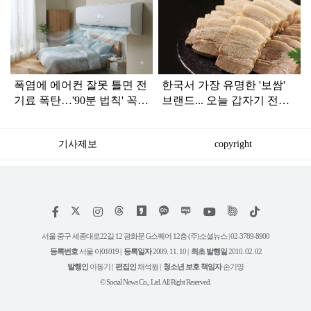
탑
라
인
폭염에 에어컨 잘못 틀면 전
한국서 가장 유명한 '보쌈'
기료 폭탄…'90분 법칙' 꼭
브랜드... 오늘 갑자기 전해
확인하세요
진 안 좋은 소식
기사제보
copyright
저
페
인
위
틱
작
이
스
키
톡
권
스
타
트
서울 중구 세종대로22길 12 광화문 G스퀘어 12층 (주)소셜뉴스 | 02-3789-8900
정
북
그
리
보
등록번호
서울 아01019 |
등록일자
2009. 11. 10 |
최초 발행일
2010. 02. 02
램
유
튜
발행인
이동기 |
편집인
채석원 |
청소년 보호 책임자
손기영
브
© Social News Co., Ltd. All Right Reserved.