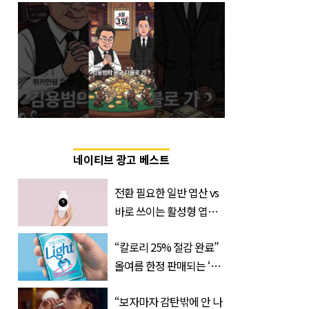
네이티브 광고 베스트
전환 필요한 일반 엽산 vs
바로 쓰이는 활성형 엽
산… 차이는?
“칼로리 25% 절감 완료”
‘Quatrefolic®’ 주목
올여름 한정 판매되는 ‘최
저 칼로리 소주’ 나왔다
“보자마자 감탄밖에 안 나