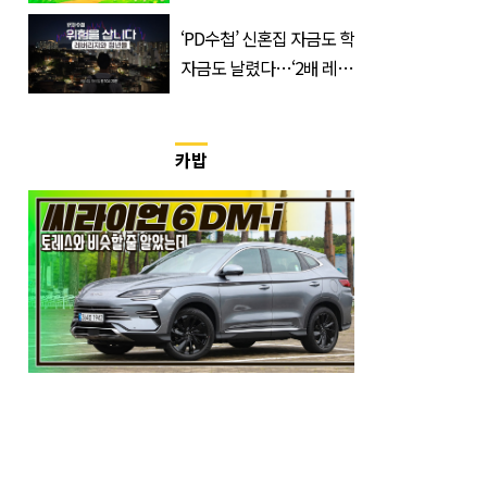
드립니다
‘PD수첩’ 신혼집 자금도 학
자금도 날렸다…‘2배 레버
리지’의 덫
카밥