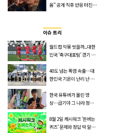
옴” 공개 직후 반응 터진
진로 뷔 캠페인 영상
이슈 트리
월드컵 악몽 씻을까...대한
민국 '축구대표팀' 경기 확
정, 날짜와 시간은?
40도 넘는 폭염 속출…대
한민국 기온이 난리 난 이
유, 사진 1장으로 설명 가
능
한국 유튜버가 올린 영
상…급기야 그 나라 정부
가 실제로 움직였다
8월 2일 캐시워크 '돈버는
퀴즈' 문제와 정답 딱 알려