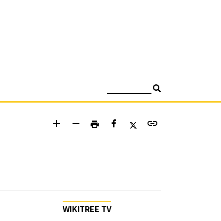
검색
add
remove
link
print
WIKITREE TV