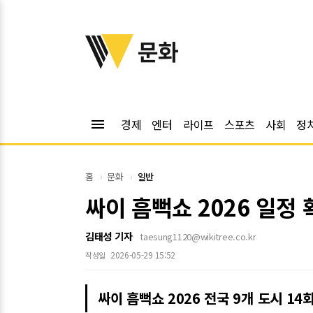
위키트리
문화
menu
경제
엔터
라이프
스포츠
사회
정
홈
문화
일반
싸이 흠뻑쇼 2026 일정
김태성 기자
taesung1120@wikitree.co.kr
2026-05-29 15:52
작성일
싸이 흠뻑쇼 2026 전국 9개 도시 14