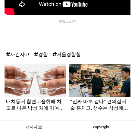
연합뉴스TV
사건사고
경찰
서울경찰청
탑
라
인
대치동서 참변…술취해 차
“진짜 바보 같다” 편의점서
도로 나온 남성 차에 치여
술 훔치고, 생수는 삼성페이
숨져
로 결제한 황당한 도둑
기사제보
copyright