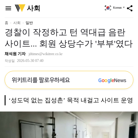
위
사회
menu
share
Korean
▼
키
트
리
홈
사회
일반
경찰이 작정하고 턴 역대급 음란
사이트... 회원 상당수가 '부부'였다
채석원 기자
jdtimes@wikitree.co.kr
2026-05-30 07:40
작성일
위키트리를 팔로우하세요
G
o
o
g
l
e
News
‘성도덕 없는 집성촌’ 목적 내걸고 사이트 운영