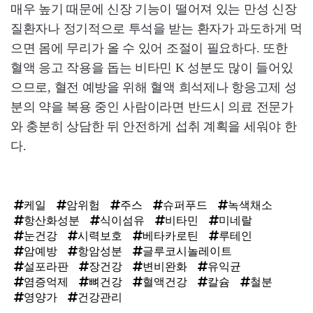
매우 높기 때문에 신장 기능이 떨어져 있는 만성 신장
질환자나 정기적으로 투석을 받는 환자가 과도하게 먹
으면 몸에 무리가 올 수 있어 조절이 필요하다. 또한
혈액 응고 작용을 돕는 비타민 K 성분도 많이 들어있
으므로, 혈전 예방을 위해 혈액 희석제나 항응고제 성
분의 약을 복용 중인 사람이라면 반드시 의료 전문가
와 충분히 상담한 뒤 안전하게 섭취 계획을 세워야 한
다.
케일
암위험
주스
슈퍼푸드
녹색채소
항산화성분
식이섬유
비타민
미네랄
눈건강
시력보호
베타카로틴
루테인
암예방
항암성분
글루코시놀레이트
설포라판
장건강
변비완화
유익균
염증억제
뼈건강
혈액건강
칼슘
철분
영양가
건강관리