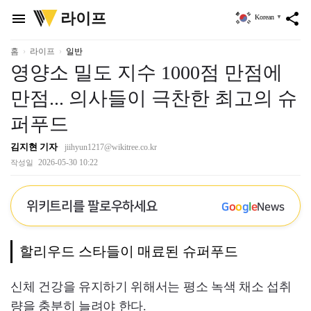
위
라이프
menu
share
Korean
▼
키
트
리
홈
라이프
일반
영양소 밀도 지수 1000점 만점에
만점... 의사들이 극찬한 최고의 슈
퍼푸드
김지현 기자
jiihyun1217@wikitree.co.kr
2026-05-30 10:22
작성일
위키트리를 팔로우하세요
G
o
o
g
l
e
News
할리우드 스타들이 매료된 슈퍼푸드
신체 건강을 유지하기 위해서는
평소 녹색 채소 섭취
량을 충분히 늘려야 한다.