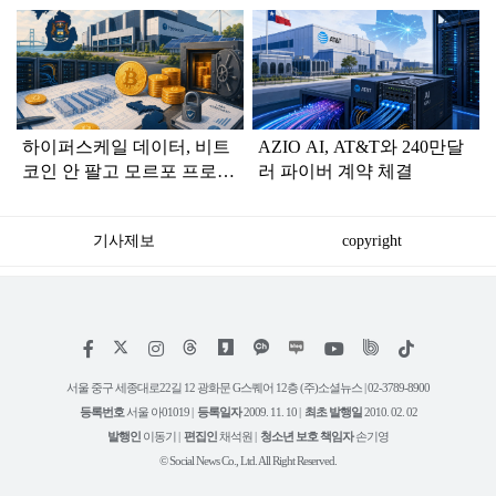
탑
라
인
하이퍼스케일 데이터, 비트
AZIO AI, AT&T와 240만달
코인 안 팔고 모르포 프로토
러 파이버 계약 체결
콜서 3천만 달러 조달
기사제보
copyright
저
페
인
위
틱
작
이
스
키
톡
권
스
타
트
서울 중구 세종대로22길 12 광화문 G스퀘어 12층 (주)소셜뉴스 | 02-3789-8900
정
북
그
리
보
등록번호
서울 아01019 |
등록일자
2009. 11. 10 |
최초 발행일
2010. 02. 02
램
유
튜
발행인
이동기 |
편집인
채석원 |
청소년 보호 책임자
손기영
브
© Social News Co., Ltd. All Right Reserved.