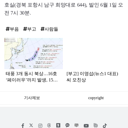
호실(경북 포항시 남구 희망대로 644), 발인 6월 1일 오
전 7시 30분.
부음
부고
사람들
탑
라
인
태풍 3개 동시 북상…16호
[부고] 이영섭(뉴스1 대표)
‘페이러우’까지 발생, 15호
씨 모친상
‘찬홈’ 한국 영향은?
기사제보
copyright
저
페
인
위
틱
작