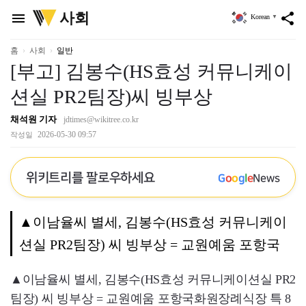
위
사회
menu
share
Korean
▼
키
트
리
홈
사회
일반
[부고] 김봉수(HS효성 커뮤니케이
션실 PR2팀장)씨 빙부상
채석원 기자
jdtimes@wikitree.co.kr
2026-05-30 09:57
작성일
위키트리를 팔로우하세요
G
o
o
g
l
e
News
▲이남율씨 별세, 김봉수(HS효성 커뮤니케이
션실 PR2팀장) 씨 빙부상 = 교원예움 포항국
▲이남율씨 별세, 김봉수(HS효성 커뮤니케이션실 PR2
팀장) 씨 빙부상 = 교원예움 포항국화원장례식장 특 8