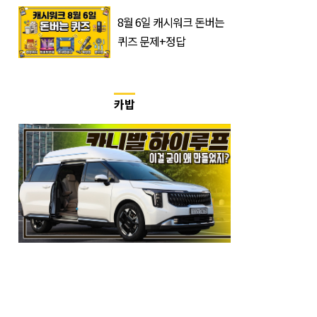
이강인 향해 '깜짝 발언'
8월 6일 캐시워크 돈버는
퀴즈 문제+정답
카밥