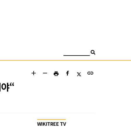
검색
add
remove
link
print
해야“
WIKITREE TV