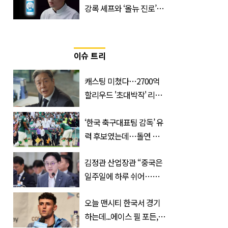
강록 셰프와 ‘올뉴 진로’의
만남
이슈 트리
캐스팅 미쳤다…2700억
할리우드 '초대박작' 리메
이크하는 한국 영화
‘한국 축구대표팀 감독’ 유
력 후보였는데…돌연 코
트디부아르 지휘봉 잡은
김정관 산업장관 “중국은
‘거장’
일주일에 하루 쉬어…주
52시간 손 봐야 한다”
오늘 맨시티 한국서 경기
하는데...에이스 필 포든,