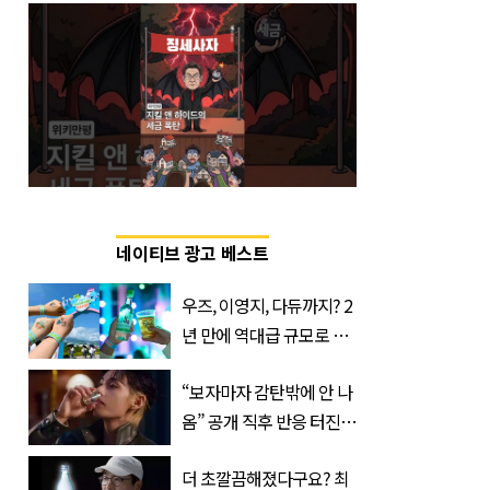
네이티브 광고 베스트
우즈, 이영지, 다듀까지? 2
년 만에 역대급 규모로 돌
아온 ‘이슬라이브 페스티
“보자마자 감탄밖에 안 나
벌’
옴” 공개 직후 반응 터진
진로 뷔 캠페인 영상
더 초깔끔해졌다구요? 최