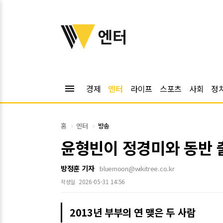
위키트리
엔터
menu
경제
엔터
라이프
스포츠
사회
정
홈
엔터
방송
윤형빈이 정경미와 동반 
방정훈 기자
bluemoon@wikitree.co.kr
2026-05-31 14:56
작성일
2013년 부부의 연 맺은 두 사람