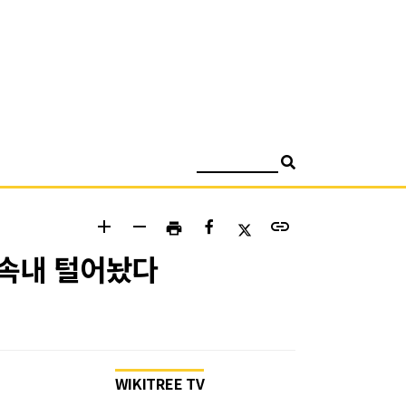
검색
add
remove
link
print
 속내 털어놨다
WIKITREE TV