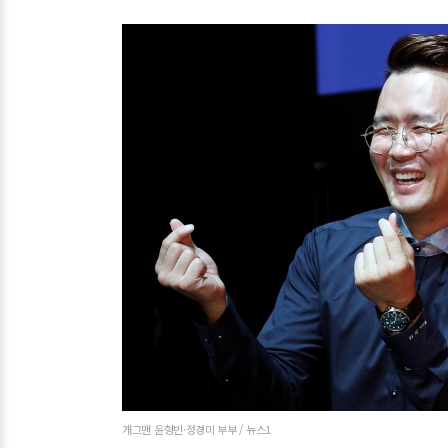
개그맨 윤형빈·정경미 부부 / 뉴스1