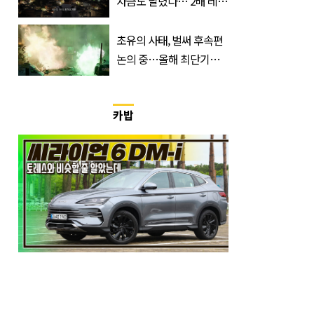
자금도 날렸다…‘2배 레버
리지’의 덫
초유의 사태, 벌써 후속편
논의 중…올해 최단기간
400만 돌파 성공한 ‘영화’
정체
카밥