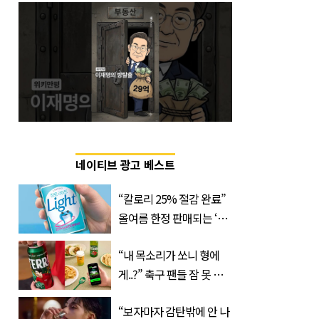
네이티브 광고 베스트
“칼로리 25% 절감 완료”
올여름 한정 판매되는 ‘최
저 칼로리 소주’ 나왔다
“내 목소리가 쏘니 형에
게..?” 축구 팬들 잠 못 들
게 할 테라의 역대급 이벤
“보자마자 감탄밖에 안 나
트