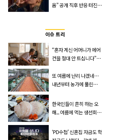
옴” 공개 직후 반응 터진
진로 뷔 캠페인 영상
이슈 트리
“혼자 계신 어머니가 에어
컨을 절대 안 트십니다”…
반응 폭발한 사연의 정체
또 여름에 난리 나겠네…
내년부터 농가에 풀린다는
'신품종' 한국 과일
한국인들이 흔히 하는 오
해... 여름에 먹는 생선회가
위험한 '진짜 이유'
‘PD수첩’ 신혼집 자금도 학