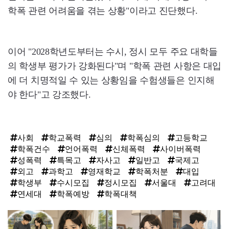
학폭 관련 어려움을 겪는 상황"이라고 진단했다.
이어 "2028학년도부터는 수시, 정시 모두 주요 대학들
의 학생부 평가가 강화된다"며 "학폭 관련 사항은 대입
에 더 치명적일 수 있는 상황임을 수험생들은 인지해
야 한다"고 강조했다.
사회
학교폭력
심의
학폭심의
고등학교
학폭건수
언어폭력
신체폭력
사이버폭력
성폭력
특목고
자사고
일반고
국제고
외고
과학고
영재학교
학폭처분
대입
학생부
수시모집
정시모집
서울대
고려대
연세대
학폭예방
학폭대책
탑
라