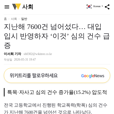
위
사회
menu
share
Korean
▼
키
트
리
홈
사회
일반
지난해 7600건 넘어섰다… 대입
입시 반영하자 ‘이것’ 심의 건수 급
증
이서희 기자
sh0302@wikitree.co.kr
2026-05-31 19:47
작성일
위키트리를 팔로우하세요
G
o
o
g
l
e
News
특목·자사고 심의 건수 증가율(15.2%) 압도적
전국 고등학교에서 진행된 학교폭력(학폭) 심의 건수
가 지난해 7600건을 넘어선 것으로 나타났다.