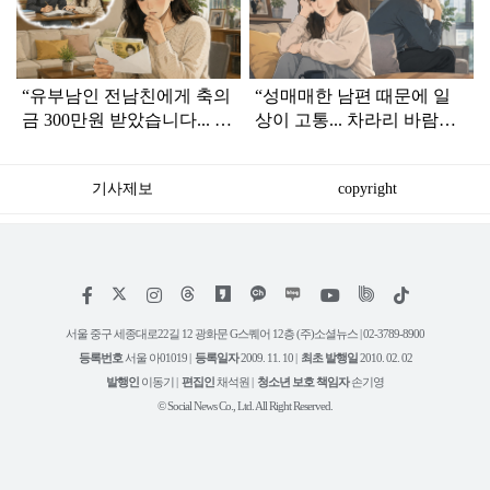
인
“유부남인 전남친에게 축의
“성매매한 남편 때문에 일
금 300만원 받았습니다... 정
상이 고통... 차라리 바람피
말 가져도 되는 걸까요?”
웠으면 하는 생각까지 든
다”
기사제보
copyright
저
페
인
위
틱
작
이
스
키
톡
권
스
타
트
서울 중구 세종대로22길 12 광화문 G스퀘어 12층 (주)소셜뉴스 | 02-3789-8900
정
북
그
리
보
등록번호
서울 아01019 |
등록일자
2009. 11. 10 |
최초 발행일
2010. 02. 02
램
유
튜
발행인
이동기 |
편집인
채석원 |
청소년 보호 책임자
손기영
브
© Social News Co., Ltd. All Right Reserved.