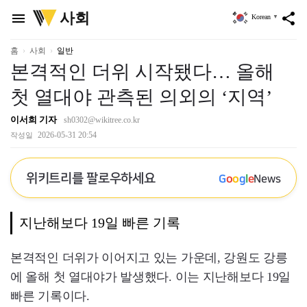
위
사회
menu
share
Korean
▼
키
트
리
홈
사회
일반
본격적인 더위 시작됐다… 올해
첫 열대야 관측된 의외의 ‘지역’
이서희 기자
sh0302@wikitree.co.kr
2026-05-31 20:54
작성일
위키트리를 팔로우하세요
G
o
o
g
l
e
News
지난해보다 19일 빠른 기록
본격적인 더위가 이어지고 있는 가운데, 강원도 강릉
에 올해 첫 열대야가 발생했다. 이는 지난해보다 19일
빠른 기록이다.