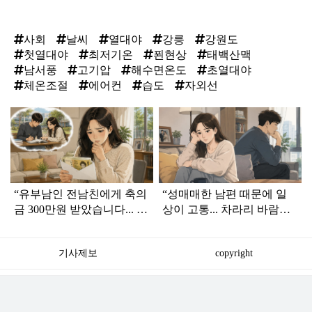
사회
날씨
열대야
강릉
강원도
첫열대야
최저기온
푄현상
태백산맥
남서풍
고기압
해수면온도
초열대야
체온조절
에어컨
습도
자외선
탑
라
인
“유부남인 전남친에게 축의
“성매매한 남편 때문에 일
금 300만원 받았습니다... 정
상이 고통... 차라리 바람피
말 가져도 되는 걸까요?”
웠으면 하는 생각까지 든
다”
기사제보
copyright