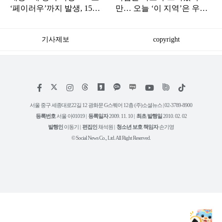
‘페이러우’까지 발생, 15호
만… 오늘 ‘이 지역’은 우산
‘찬홈’ 한국 영향은?
챙겨야
기사제보
copyright
저
페
인
위
틱
작
이
스
키
톡
권
스
타
트
서울 중구 세종대로22길 12 광화문 G스퀘어 12층 (주)소셜뉴스 | 02-3789-8900
정
북
그
리
보
등록번호
서울 아01019 |
등록일자
2009. 11. 10 |
최초 발행일
2010. 02. 02
램
유
튜
발행인
이동기 |
편집인
채석원 |
청소년 보호 책임자
손기영
브
© Social News Co., Ltd. All Right Reserved.