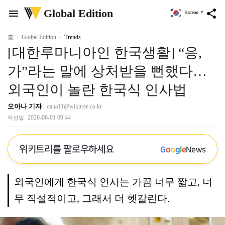
위
Global Edition
menu
share
Korean
▼
키
트
리
홈
Global Edition
Trends
[대한루마니아인 한국생활] “응,
가”라는 말에 상처받을 뻔했다…
외국인이 놀란 한국식 인사법
오아나 기자
oana11@wikitree.co.kr
2026-06-01 09:44
작성일
위키트리를 팔로우하세요
G
o
o
g
l
e
News
외국인에게 한국식 인사는 가끔 너무 짧고, 너
무 직설적이고, 그래서 더 헷갈린다.