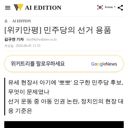
위
AI EDITION
menu
share
Korean
▼
키
트
리
홈
AI EDITION
[위키만평] 민주당의 선거 용품
김규연 기자
kky94@wikitree.co.kr
2026-06-01 11:33
작성일
위키트리를 팔로우하세요
G
o
o
g
l
e
News
유세 현장서 아기에 '뽀뽀' 요구한 민주당 후보,
무엇이 문제였나
선거 운동 중 아동 인권 논란, 정치인의 현장 대
응 기준은