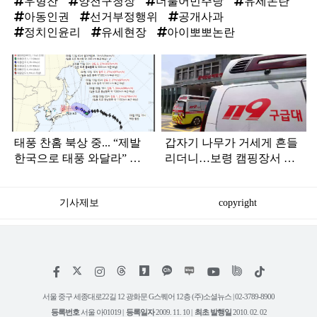
우형찬
양천구청장
더불어민주당
유세논란
아동인권
선거부정행위
공개사과
정치인윤리
유세현장
아이뽀뽀논란
탑
라
인
태풍 찬홈 북상 중... “제발
갑자기 나무가 거세게 흔들
한국으로 태풍 와달라” 말
리더니…보령 캠핑장서 일
나오는 이유
가족 등 7명 병원행
기사제보
copyright
저
페
인
위
틱
작
이
스
키
톡
권
스
타
트
서울 중구 세종대로22길 12 광화문 G스퀘어 12층 (주)소셜뉴스 | 02-3789-8900
정
북
그
리
보
등록번호
서울 아01019 |
등록일자
2009. 11. 10 |
최초 발행일
2010. 02. 02
램
유