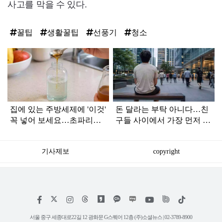
사고를 막을 수 있다.
꿀팁
생활꿀팁
선풍기
청소
탑
라
인
집에 있는 주방세제에 '이것'
돈 달라는 부탁 아니다…친
꼭 넣어 보세요…초파리들
구들 사이에서 가장 먼저 연
이 사라지고 확 상쾌해졌습
락 끊기는 사람 '특징'
니다
기사제보
copyright
저
페
인
위
틱
작
이
스
키
톡
권
스
타
트
서울 중구 세종대로22길 12 광화문 G스퀘어 12층 (주)소셜뉴스 | 02-3789-8900
정