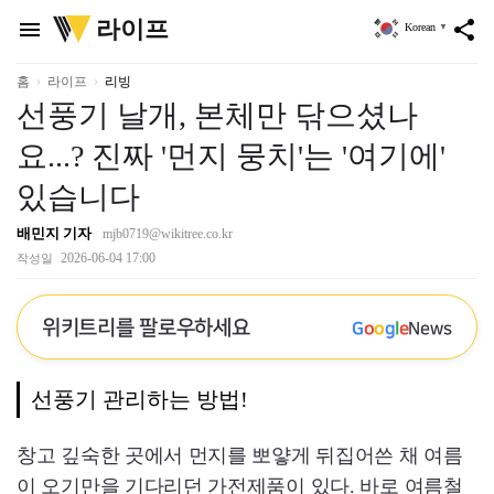
위
라이프
menu
share
Korean
▼
키
트
리
홈
라이프
리빙
선풍기 날개, 본체만 닦으셨나
요...? 진짜 '먼지 뭉치'는 '여기에'
있습니다
배민지 기자
mjb0719@wikitree.co.kr
2026-06-04 17:00
작성일
위키트리를 팔로우하세요
G
o
o
g
l
e
News
선풍기 관리하는 방법!
창고 깊숙한 곳에서 먼지를 뽀얗게 뒤집어쓴 채 여름
이 오기만을 기다리던 가전제품이 있다. 바로 여름철