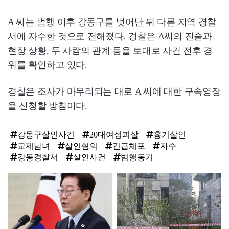
A 씨는 범행 이후 강동구를 벗어난 뒤 다른 지역 경찰
서에 자수한 것으로 전해졌다. 경찰은 A씨의 진술과
현장 상황, 두 사람의 관계 등을 토대로 사건 전후 경
위를 확인하고 있다.
경찰은 조사가 마무리되는 대로 A 씨에 대한 구속영장
을 신청할 방침이다.
강동구살인사건
20대여성피살
흉기살인
교제남녀
살인혐의
긴급체포
자수
강동경찰서
살인사건
범행동기
탑
라
인