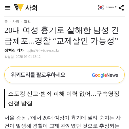
위
사회
menu
share
Korean
▼
키
트
리
홈
사회
일반
20대 여성 흉기로 살해한 남성 긴
급체포...경찰 “교제살인 가능성”
정혁진 기자
hyjin27@wikitree.co.kr
2026-06-01 13:12
작성일
위키트리를 팔로우하세요
G
o
o
g
l
e
News
스토킹 신고·범죄 피해 이력 없어…구속영장
신청 방침
서울 강동구에서 20대 여성이 흉기에 찔려 숨지는 사
건이 발생해 경찰이 교제 관계였던 것으로 추정되는