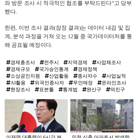
와 방문 조사 시 적극적인 협조를 부탁드린다”고 당부
했다.
한편, 이번 조사 결과(잠정 결과)는 데이터 내검 및 집
계, 분석 과정을 거쳐 오는 12월 중 국가데이터처를 통
해 공표될 예정이다.
경제총조사
전주시
지역경제
사업체조사
경제규모
국가승인통계
경제정책
소상공인지원
산업활동
종사자수
사업실적
AI활용
외국인종사자
무인매장
온라인조사
현장조사
표본틀
통계법
완산구
덕진구
탑
라
인
이재명 대통령이 6시간 부
인천 신축 아파트서 발생한