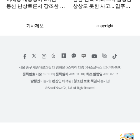
동산 난상토론서 강조한 내
상상도 못한 사고... 입주민
용... 13일 최종 대책 발표되
아닌 사람들마저 '충격'
나
기사제보
copyright
저
페
인
위
틱
작
이
스
키
톡
권
스
타
트
서울 중구 세종대로22길 12 광화문 G스퀘어 12층 (주)소셜뉴스 | 02-3789-8900
정
북
그
리
보
등록번호
서울 아01019 |
등록일자
2009. 11. 10 |
최초 발행일
2010. 02. 02
램
유
튜
발행인
이동기 |
편집인
채석원 |
청소년 보호 책임자
손기영
브
© Social News Co., Ltd. All Right Reserved.