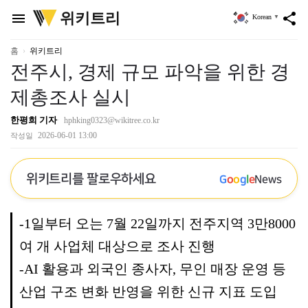
위
위키트리
menu
share
Korean
▼
키
트
리
홈
위키트리
전주시, 경제 규모 파악을 위한 경
제총조사 실시
한평희 기자
hphking0323@wikitree.co.kr
2026-06-01 13:00
작성일
위키트리를 팔로우하세요
G
o
o
g
l
e
News
-1일부터 오는 7월 22일까지 전주지역 3만8000
여 개 사업체 대상으로 조사 진행
-AI 활용과 외국인 종사자, 무인 매장 운영 등
산업 구조 변화 반영을 위한 신규 지표 도입