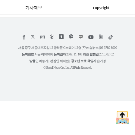
기사제보
copyright
저
페
인
위
틱
작
이
스
키
톡
권
스
타
트
서울 중구 세종대로22길 12 광화문 G스퀘어 12층 (주)소셜뉴스 | 02-3789-8900
정
북
그
리
보
등록번호
서울 아01019 |
등록일자
2009. 11. 10 |
최초 발행일
2010. 02. 02
램
유
튜
발행인
이동기 |
편집인
채석원 |
청소년 보호 책임자
손기영
브
© Social News Co., Ltd. All Right Reserved.