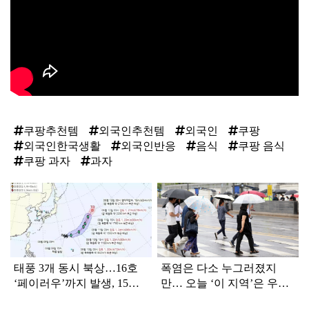
쿠팡추천템
외국인추천템
외국인
쿠팡
외국인한국생활
외국인반응
음식
쿠팡 음식
쿠팡 과자
과자
탑
라
인
태풍 3개 동시 북상…16호
폭염은 다소 누그러졌지
‘페이러우’까지 발생, 15호
만… 오늘 ‘이 지역’은 우산
‘찬홈’ 한국 영향은?
챙겨야