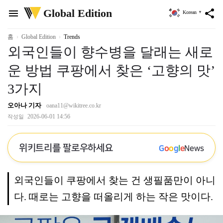
위
Global Edition
menu
share
Korean
▼
키
트
리
홈
Global Edition
Trends
외국인들이 향수병을 달래는 새로
운 방법 쿠팡에서 찾은 ‘고향의 맛’
3가지
오아나 기자
oana11@wikitree.co.kr
2026-06-01 14:56
작성일
위키트리를 팔로우하세요
G
o
o
g
l
e
News
외국인들이 쿠팡에서 찾는 건 생필품만이 아니
다. 때로는 고향을 떠올리게 하는 작은 맛이다.