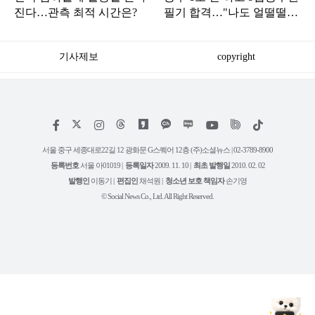
진다…관측 최적 시간은?
필기 합격…"나도 얼떨떨합
니다"
기사제보
copyright
저
페
인
위
틱
작
이
스
키
톡
권
스
타
트
서울 중구 세종대로22길 12 광화문 G스퀘어 12층 (주)소셜뉴스 | 02-3789-8900
정
북
그
리
보
등록번호
서울 아01019 |
등록일자
2009. 11. 10 |
최초 발행일
2010. 02. 02
램
유
튜
발행인
이동기 |
편집인
채석원 |
청소년 보호 책임자
손기영
브
© Social News Co., Ltd. All Right Reserved.