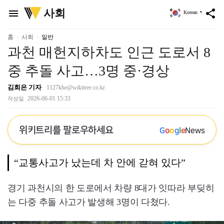
위
사회
menu
share
Korean
▼
키
트
리
홈
사회
일반
과천 매헌지하차도 인근 도로서 8
중 추돌 사고…3명 중·경상
김희은 기자
1127khe@wikitree.co.kr
2026-06-01 15:33
작성일
위키트리를 팔로우하세요
G
o
o
g
l
e
News
“교통사고가 났는데 차 안에 갇혀 있다”
경기 과천시의 한 도로에서 차량 8대가 잇따라 부딪히
는 다중 추돌 사고가 발생해 3명이 다쳤다.