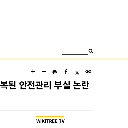
검색
add
remove
link
print
복된 안전관리 부실 논란
WIKITREE TV