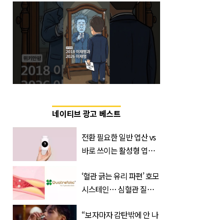
네이티브 광고 베스트
전환 필요한 일반 엽산 vs
바로 쓰이는 활성형 엽
산… 차이는?
‘혈관 긁는 유리 파편’ 호모
‘Quatrefolic®’ 주목
시스테인… 심혈관 질환
으로 사망 위험 부른다
“보자마자 감탄밖에 안 나