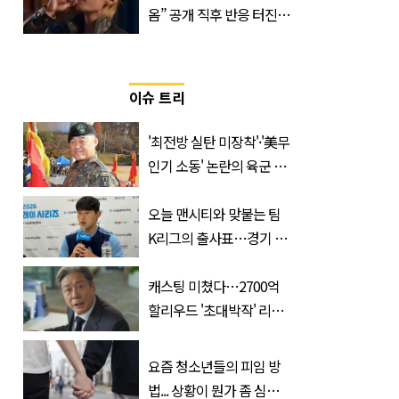
옴” 공개 직후 반응 터진
진로 뷔 캠페인 영상
이슈 트리
'최전방 실탄 미장착'·'美무
인기 소동' 논란의 육군 1
군단장, 결국 이렇게 됐다
오늘 맨시티와 맞붙는 팀
K리그의 출사표…경기 시
간, 장소, 볼 수 있는 곳은?
캐스팅 미쳤다…2700억
할리우드 '초대박작' 리메
이크하는 한국 영화
요즘 청소년들의 피임 방
법... 상황이 뭔가 좀 심각