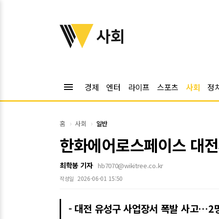
위키트리
사회
menu
경제
엔터
라이프
스포츠
사회
정
홈
사회
일반
한화에어로스페이스 대전사
최학봉 기자
hb7070@wikitree.co.kr
2026-06-01 15:50
작성일
- 대전 유성구 사업장서 폭발 사고…2명