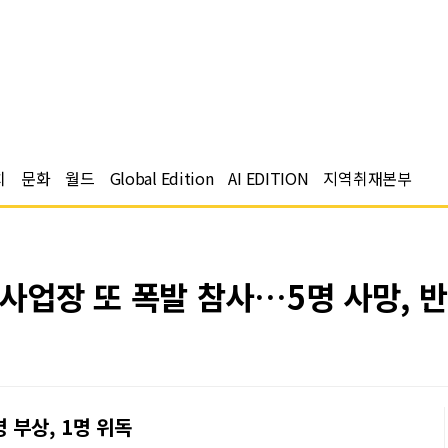
치
문화
월드
Global Edition
AI EDITION
지역취재본부
업장 또 폭발 참사…5명 사망, 반
 부상, 1명 위독