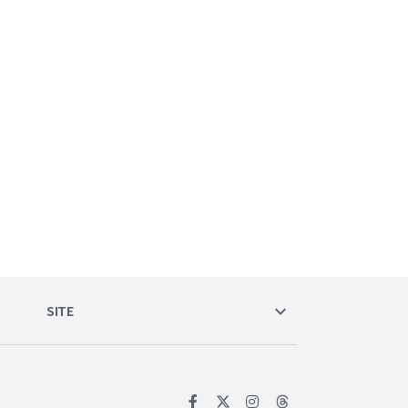
keyboard_arrow_down
SITE
위키트리 페이스북
위키트리 인스타그램