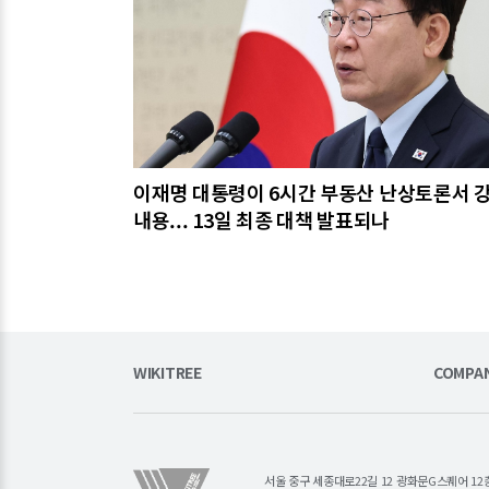
이재명 대통령이 6시간 부동산 난상토론서 
내용... 13일 최종 대책 발표되나
WIKITREE
COMPA
서울 중구 세종대로22길 12 광화문G스퀘어 12층 (주)소