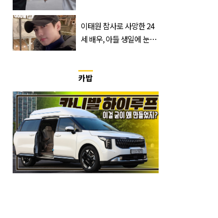
한 것 같다
이태원 참사로 사망한 24
세 배우, 아들 생일에 눈물
쏟은 어머니
카밥