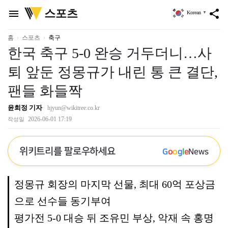
위
스포츠
menu
share
Korean
▼
키
트
리
홈
스포츠
축구
한국 축구 5-0 완승 거두더니…사
퇴 앞둔 정몽규가 내린 통 큰 결단,
팬들 화들짝
윤희정 기자
hjyun@wikitree.co.kr
2026-06-01 17:19
작성일
위키트리를 팔로우하세요
G
o
o
g
l
e
News
정몽규 회장의 마지막 선물, 최대 60억 포상금
으로 선수들 동기부여
평가전 5-0 대승 뒤 조유민 부상, 악재 속 홍명