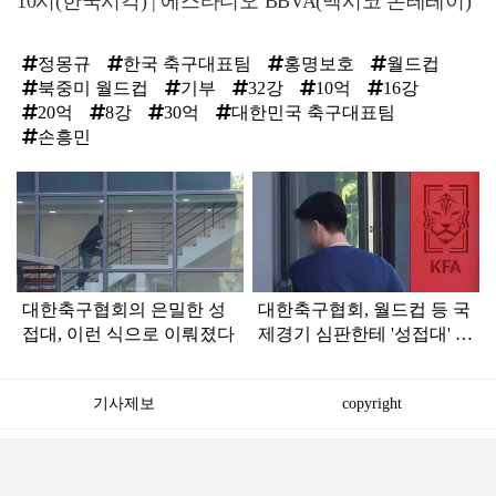
10시(한국시각) | 에스타디오 BBVA(멕시코 몬테레이)
정몽규
한국 축구대표팀
홍명보호
월드컵
북중미 월드컵
기부
32강
10억
16강
20억
8강
30억
대한민국 축구대표팀
손흥민
탑
라
인
대한축구협회의 은밀한 성
대한축구협회, 월드컵 등 국
접대, 이런 식으로 이뤄졌다
제경기 심판한테 '성접대' 했
다
기사제보
copyright