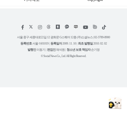
저
페
인
위
틱
작
이
스
키
톡
권
스
타
트
서울 중구 세종대로22길 12 광화문 G스퀘어 12층 (주)소셜뉴스 | 02-3789-8900
정
북
그
리
보
등록번호
서울 아01019 |
등록일자
2009. 11. 10 |
최초 발행일
2010. 02. 02
램
유
튜
발행인
이동기 |
편집인
채석원 |
청소년 보호 책임자
손기영
브
© Social News Co., Ltd. All Right Reserved.