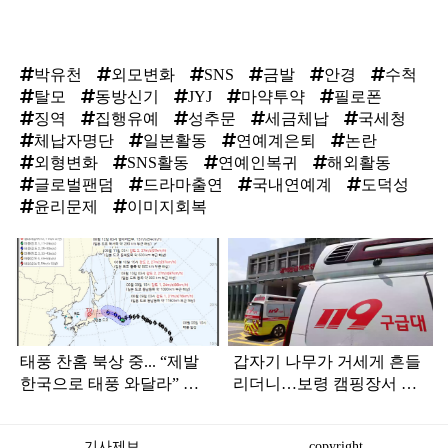
박유천
외모변화
SNS
금발
안경
수척
탈모
동방신기
JYJ
마약투약
필로폰
징역
집행유예
성추문
세금체납
국세청
체납자명단
일본활동
연예계은퇴
논란
외형변화
SNS활동
연예인복귀
해외활동
글로벌팬덤
드라마출연
국내연예계
도덕성
윤리문제
이미지회복
탑
라
인
태풍 찬홈 북상 중... “제발
갑자기 나무가 거세게 흔들
한국으로 태풍 와달라” 말
리더니…보령 캠핑장서 일
나오는 이유
가족 등 7명 병원행
기사제보
copyright