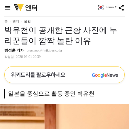
위
엔터
menu
share
Korean
▼
키
트
리
홈
엔터
셀럽
박유천이 공개한 근황 사진에 누
리꾼들이 깜짝 놀란 이유
방정훈 기자
bluemoon@wikitree.co.kr
2026-06-01 20:39
작성일
위키트리를 팔로우하세요
G
o
o
g
l
e
News
일본을 중심으로 활동 중인 박유천