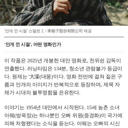
'안개 낀 시절' 스틸컷 2. / 牽猴子股份有限公司 제공
'안개 낀 시절', 어떤 영화인가
이 작품은 2025년 개봉한 대만 영화로, 천위쉰 감독이
연출했다. 러닝타임은 134분, 청소년 관람불가 등급이
다. 원제는 '大濛(대몽)'이다. 영화 전반에 걸쳐 짙은 구
름과 안개의 이미지가 반복적으로 등장하며, 제목 자
체가 시대의 불투명함을 은유한다.
이야기는 1954년 대만에서 시작된다. 15세 농촌 소녀
아웨(방욱정)는 하나뿐인 오빠 위원(증경화)이 국가에
의해 처형됐다는 소식을 듣는다. 아웨는 오빠의 시신