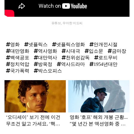
유튜브, 우아한 미도씨
영화
넷플릭스
넷플릭스영화
안개낀시절
대만영화
역사영화
시대극
입소문
금마장
백색공포
대만역사
천위쉰감독
로드무비
정치억압
방욱정
역사드라마
1954년대만
국가폭력
박스오피스
탑
라
인
‘오디세이’ 보기 전에 이건
영화 '호프' 해외 개봉 근황...
무조건 알고 가세요, ‘핵심
"몇 년간 본 액션영화 중 최
정보’ 7가지 (+오디세이 쿠
고"