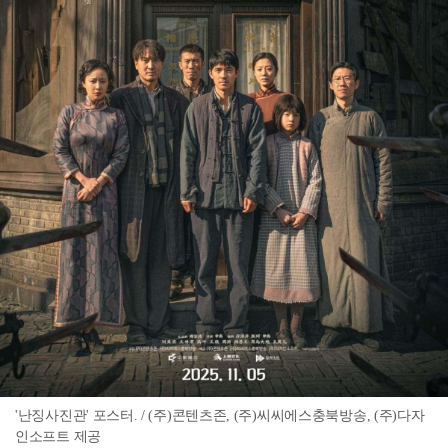
'난징사진관' 포스터. / (주)콘텐츠존, (주)씨씨에스충북방송, (주)다자
인소프트 제공