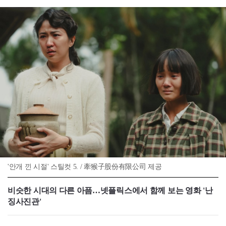
'안개 낀 시절' 스틸컷 5. / 牽猴子股份有限公司 제공
비슷한 시대의 다른 아픔…넷플릭스에서 함께 보는 영화 '난
징사진관'