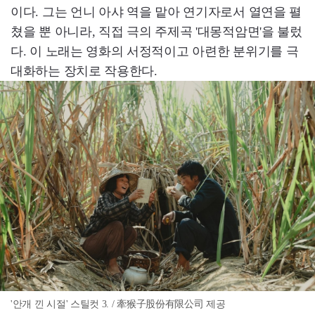
이다. 그는 언니 아샤 역을 맡아 연기자로서 열연을 펼
쳤을 뿐 아니라, 직접 극의 주제곡 '대몽적암면'을 불렀
다. 이 노래는 영화의 서정적이고 아련한 분위기를 극
대화하는 장치로 작용한다.
'안개 낀 시절' 스틸컷 3. / 牽猴子股份有限公司 제공