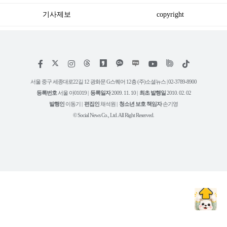
키 유무는?)
기사제보
copyright
저
페
인
위
틱
작
이
스
키
톡
권
스
타
트
서울 중구 세종대로22길 12 광화문 G스퀘어 12층 (주)소셜뉴스 | 02-3789-8900
정
북
그
리
보
등록번호
서울 아01019 |
등록일자
2009. 11. 10 |
최초 발행일
2010. 02. 02
램
유
튜
발행인
이동기 |
편집인
채석원 |
청소년 보호 책임자
손기영
브
© Social News Co., Ltd. All Right Reserved.