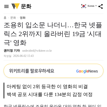
위
문화
menu
share
Korean
▼
키
트
리
홈
문화
영화
조용히 입소문 나더니…한국 넷플
릭스 2위까지 올라버린 19금 '시대
극' 영화
권미정 기자
undecided@wikitree.co.kr
2026-06-02 15:43
작성일
위키트리를 팔로우하세요
G
o
o
g
l
e
News
마케팅 없이 2위 등극한 이 영화의 비결
백색 공포 시대를 다룬 134분의 감정 여정
한국 넷플릭스에 조용히 올라온 대만 영화 한 편이 입