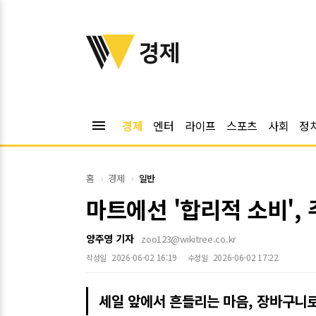
위키트리
경제
menu
경제
엔터
라이프
스포츠
사회
정
홈
경제
일반
마트에선 '합리적 소비',
양주영 기자
zoo123@wikitree.co.kr
2026-06-02 16:19
2026-06-02 17:22
작성일
수정일
세일 앞에서 흔들리는 마음, 장바구니로