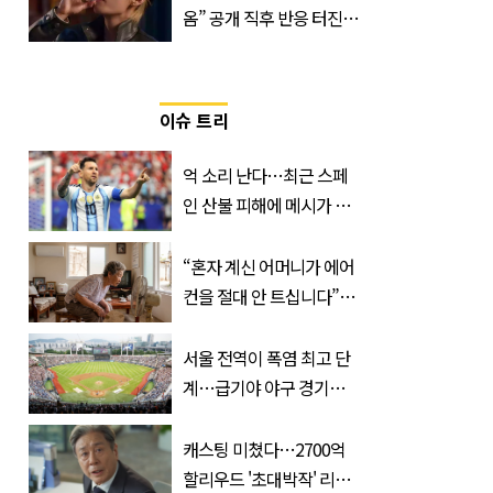
옴” 공개 직후 반응 터진
진로 뷔 캠페인 영상
이슈 트리
억 소리 난다…최근 스페
인 산불 피해에 메시가 기
부한 '금액'
“혼자 계신 어머니가 에어
컨을 절대 안 트십니다”…
반응 폭발한 사연의 정체
서울 전역이 폭염 최고 단
계…급기야 야구 경기까
지 취소
캐스팅 미쳤다…2700억
할리우드 '초대박작' 리메