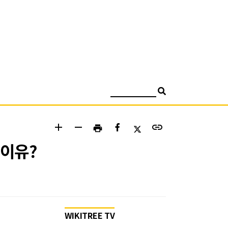
검색
add
remove
link
print
 이유?
WIKITREE TV