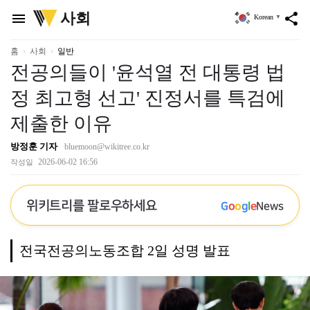
위
사회
menu
share
Korean
▼
키
트
리
홈
사회
일반
전공의들이 '윤석열 전 대통령 법
정 최고형 선고' 진정서를 특검에
제출한 이유
방정훈 기자
bluemoon@wikitree.co.kr
2026-06-02 16:56
작성일
위키트리를 팔로우하세요
G
o
o
g
l
e
News
전국전공의노동조합 2일 성명 발표