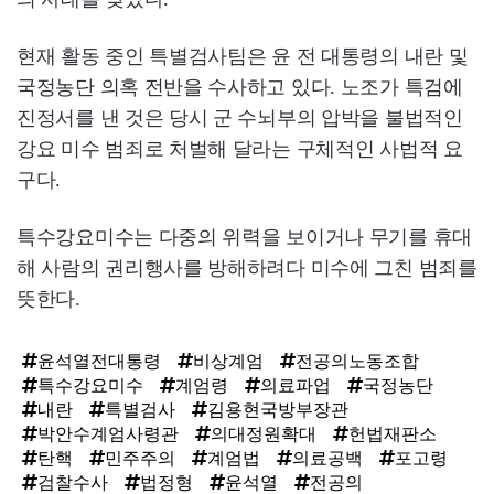
현재 활동 중인 특별검사팀은 윤 전 대통령의 내란 및
국정농단 의혹 전반을 수사하고 있다. 노조가 특검에
진정서를 낸 것은 당시 군 수뇌부의 압박을 불법적인
강요 미수 범죄로 처벌해 달라는 구체적인 사법적 요
구다.
특수강요미수는 다중의 위력을 보이거나 무기를 휴대
해 사람의 권리행사를 방해하려다 미수에 그친 범죄를
뜻한다.
윤석열전대통령
비상계엄
전공의노동조합
특수강요미수
계엄령
의료파업
국정농단
내란
특별검사
김용현국방부장관
박안수계엄사령관
의대정원확대
헌법재판소
탄핵
민주주의
계엄법
의료공백
포고령
검찰수사
법정형
윤석열
전공의