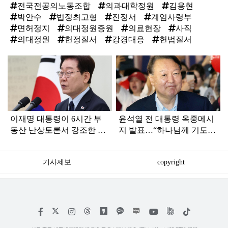
전국전공의노동조합
의과대학정원
김용현
박안수
법정최고형
진정서
계엄사령부
면허정지
의대정원증원
의료현장
사직
의대정원
헌정질서
강경대응
헌법질서
탑
라
인
이재명 대통령이 6시간 부
윤석열 전 대통령 옥중메시
동산 난상토론서 강조한 내
지 발표…“하나님께 기도드
용... 13일 최종 대책 발표되
리고 있다”
나
기사제보
copyright
저
페
인
위
틱
작
이
스
키
톡
권
스
타
트