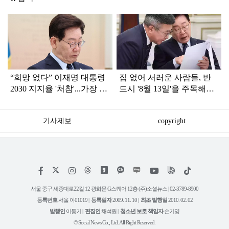
탑
라
인
“희망 없다” 이재명 대통령
집 없어 서러운 사람들, 반
2030 지지율 '처참'...가장 큰
드시 '8월 13일'을 주목해야
이유는?
합니다
기사제보
copyright
저
페
인
위
틱
작
이
스
키
톡
권
스
타
트
서울 중구 세종대로22길 12 광화문 G스퀘어 12층 (주)소셜뉴스 | 02-3789-8900
정
북
그
리
보
등록번호
서울 아01019 |
등록일자
2009. 11. 10 |
최초 발행일
2010. 02. 02
램
유
튜
발행인
이동기 |
편집인
채석원 |
청소년 보호 책임자
손기영
브
© Social News Co., Ltd. All Right Reserved.