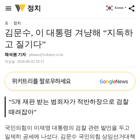
위
정치
menu
share
Korean
▼
키
트
리
홈
정치
김문수, 이 대통령 겨냥해 “지독하
고 질기다”
채석원 기자
jdtimes@wikitree.co.kr
2026-06-02 18:15
작성일
위키트리를 팔로우하세요
G
o
o
g
l
e
News
“5개 재판 받는 범죄자가 적반하장으로 검찰
때려잡아”
국민의힘이 이재명 대통령의 검찰 관련 발언을 두고
일제히 공세에 나섰다. 김문수 국민의힘 상임선거대책