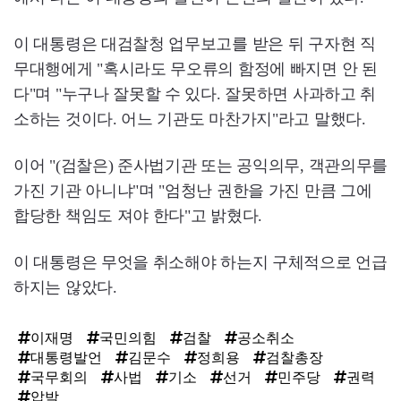
이 대통령은 대검찰청 업무보고를 받은 뒤 구자현 직
무대행에게 "혹시라도 무오류의 함정에 빠지면 안 된
다"며 "누구나 잘못할 수 있다. 잘못하면 사과하고 취
소하는 것이다. 어느 기관도 마찬가지"라고 말했다.
이어 "(검찰은) 준사법기관 또는 공익의무, 객관의무를
가진 기관 아니냐"며 "엄청난 권한을 가진 만큼 그에
합당한 책임도 져야 한다"고 밝혔다.
이 대통령은 무엇을 취소해야 하는지 구체적으로 언급
하지는 않았다.
이재명
국민의힘
검찰
공소취소
대통령발언
김문수
정희용
검찰총장
국무회의
사법
기소
선거
민주당
권력
압박