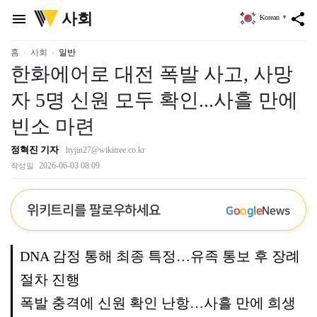
위
사회
menu
share
Korean
▼
키
트
리
홈
사회
일반
한화에어로 대전 폭발 사고, 사망
자 5명 신원 모두 확인...사흘 만에
빈소 마련
정혁진 기자
hyjin27@wikitree.co.kr
2026-06-03 08:09
작성일
위키트리를 팔로우하세요
G
o
o
g
l
e
News
DNA 감정 통해 최종 특정…유족 통보 후 장례
절차 진행
폭발 충격에 신원 확인 난항…사흘 만에 희생