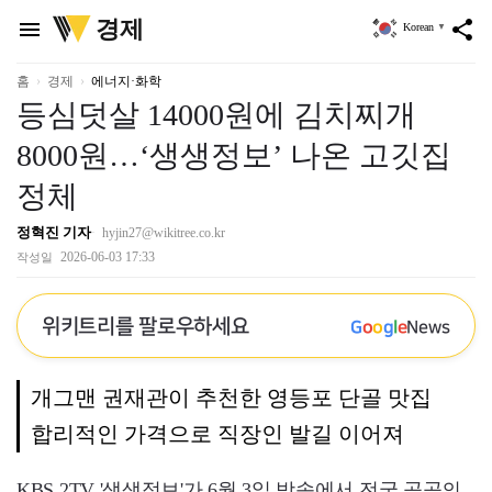
위
경제
menu
share
Korean
▼
키
트
리
홈
경제
에너지·화학
등심덧살 14000원에 김치찌개
8000원…‘생생정보’ 나온 고깃집
정체
정혁진 기자
hyjin27@wikitree.co.kr
2026-06-03 17:33
작성일
위키트리를 팔로우하세요
G
o
o
g
l
e
News
개그맨 권재관이 추천한 영등포 단골 맛집
합리적인 가격으로 직장인 발길 이어져
KBS 2TV '생생정보'가 6월 3일 방송에서 전국 곳곳의