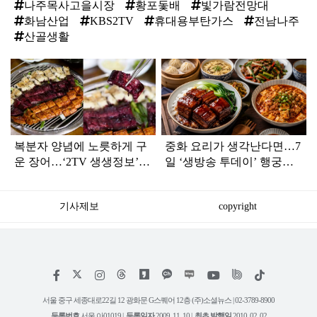
나주목사고을시장
황포돛배
빛가람전망대
화남산업
KBS2TV
휴대용부탄가스
전남나주
산골생활
탑
라
인
복분자 양념에 노릇하게 구
중화 요리가 생각난다면…7
운 장어…‘2TV 생생정보’
일 ‘생방송 투데이’ 행궁동
장어 맛집 어디
BEST3
기사제보
copyright
저
페
인
위
틱
작
이
스
키
톡
권
스
타
트
서울 중구 세종대로22길 12 광화문 G스퀘어 12층 (주)소셜뉴스 | 02-3789-8900
정
북
그
리
보
등록번호
서울 아01019 |
등록일자
2009. 11. 10 |
최초 발행일
2010. 02. 02