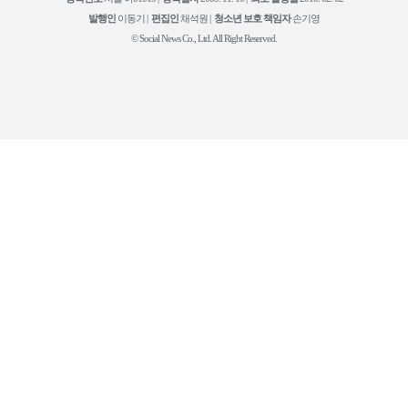
램
유
튜
발행인
이동기 |
편집인
채석원 |
청소년 보호 책임자
손기영
브
© Social News Co., Ltd. All Right Reserved.