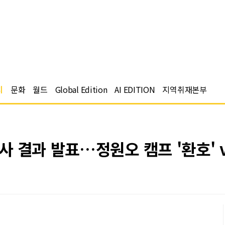
치
문화
월드
Global Edition
AI EDITION
지역취재본부
 결과 발표…정원오 캠프 '환호' v