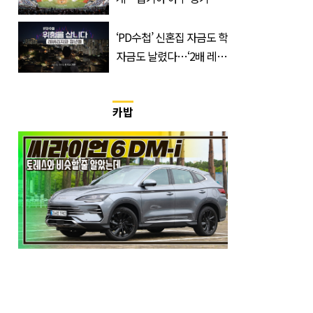
지 취소
‘PD수첩’ 신혼집 자금도 학
자금도 날렸다…‘2배 레버
리지’의 덫
카밥