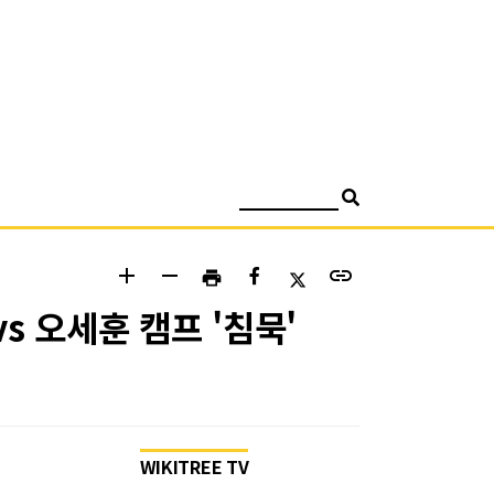
검색
add
remove
link
print
s 오세훈 캠프 '침묵'
WIKITREE TV