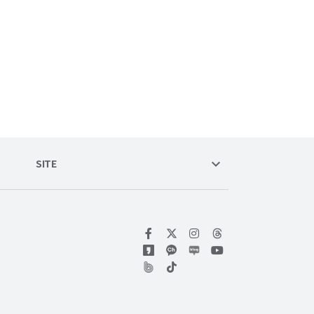
keyboard_arrow_down
SITE
위키트리 페이스북
위키트리 인스타그램
위키트리 유튜브
위키트리 틱톡