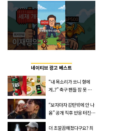
네이티브 광고 베스트
“내 목소리가 쏘니 형에
게..?” 축구 팬들 잠 못 들
게 할 테라의 역대급 이벤
“보자마자 감탄밖에 안 나
트
옴” 공개 직후 반응 터진
진로 뷔 캠페인 영상
더 초깔끔해졌다구요? 최