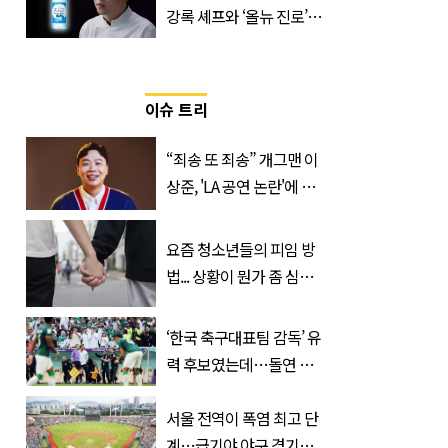
강록 셰프와 ‘올뉴 진로’의
만남
이슈 트리
“죄송 또 죄송” 개그맨 이
상준, 'LA 공연 논란'에 고
개 숙였다…무슨 일
요즘 청소년들의 피임 방
법... 상황이 뭔가 좀 심각
한 것 같다
‘한국 축구대표팀 감독’ 유
력 후보였는데…돌연 코
트디부아르 지휘봉 잡은
‘거장’
서울 전역이 폭염 최고 단
계…급기야 야구 경기까