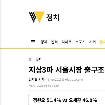
위키트리
정치
menu
경제
엔터
라이프
스포츠
사회
정
홈
정치
지상3파 서울시장 출구조사
김지현 기자
jiihyun1217@wikitree.co.kr
2026-06-03 18:55
작성일
정원오 51.4% vs 오세훈 46.0%