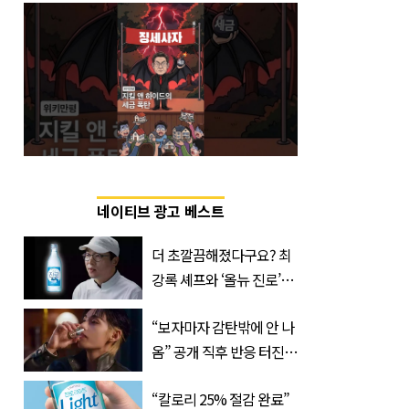
네이티브 광고 베스트
더 초깔끔해졌다구요? 최
강록 셰프와 ‘올뉴 진로’의
만남
“보자마자 감탄밖에 안 나
옴” 공개 직후 반응 터진
진로 뷔 캠페인 영상
“칼로리 25% 절감 완료”