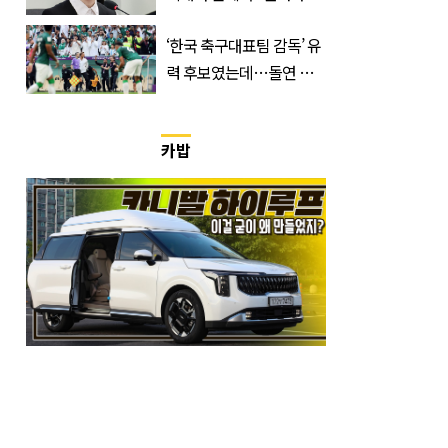
한 번 하죠?”
‘한국 축구대표팀 감독’ 유
력 후보였는데…돌연 코
트디부아르 지휘봉 잡은
‘거장’
카밥