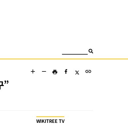
검색
add
remove
link
print
구”
WIKITREE TV