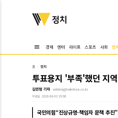
위키트리
정치
menu
경제
엔터
라이프
스포츠
사회
정
홈
정치
투표용지 '부족'했던 지역
김민정 기자
wikikmj@wikitree.co.kr
2026-06-03 19:08
작성일
국민의힘“진상규명·책임자 문책 추진”