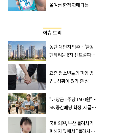
올여름 한정 판매되는 ‘최
저 칼로리 소주’ 나왔다
이슈 트리
동탄 대단지 입주…'금강
펜테리움 6차 센트럴파크'
무순위 청약 시작, 분양가
는?
요즘 청소년들의 피임 방
법... 상황이 뭔가 좀 심각
한 것 같다
“배당금 1주당 1500원”…
SK 중간배당 확정, 지급일
과 대상은?
국회의원, 부산 돌려차기
피해자 앞에서 “돌려차기