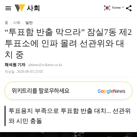
위
사회
menu
share
Korean
▼
키
트
리
홈
사회
일반
“투표함 반출 막으라” 잠실7동 제2
투표소에 인파 몰려 선관위와 대
치 중
채석원 기자
jdtimes@wikitree.co.kr
2026-06-03 23:02
작성일
위키트리를 팔로우하세요
G
o
o
g
l
e
News
투표용지 부족으로 투표함 반출 대치... 선관위
와 시민 충돌