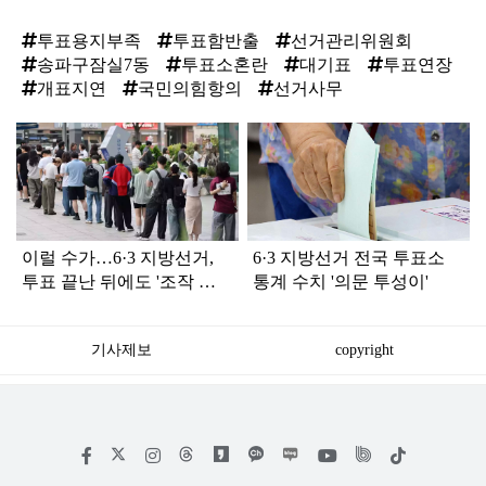
투표용지부족
투표함반출
선거관리위원회
송파구잠실7동
투표소혼란
대기표
투표연장
개표지연
국민의힘항의
선거사무
탑
라
인
이럴 수가…6·3 지방선거,
6·3 지방선거 전국 투표소
투표 끝난 뒤에도 '조작 정
통계 수치 '의문 투성이'
황' 포착
기사제보
copyright
저
페
인
위
틱
작
이
스
키
톡
권