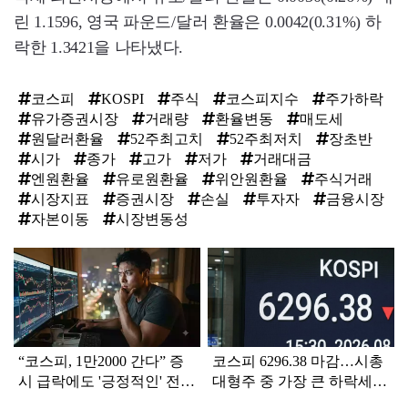
린 1.1596, 영국 파운드/달러 환율은 0.0042(0.31%) 하
락한 1.3421을 나타냈다.
코스피
KOSPI
주식
코스피지수
주가하락
유가증권시장
거래량
환율변동
매도세
원달러환율
52주최고치
52주최저치
장초반
시가
종가
고가
저가
거래대금
엔원환율
유로원환율
위안원환율
주식거래
시장지표
증권시장
손실
투자자
금융시장
자본이동
시장변동성
탑
라
인
“코스피, 1만2000 간다” 증
코스피 6296.38 마감…시총
시 급락에도 '긍정적인' 전망
대형주 중 가장 큰 하락세를
나온 이유
보인 곳 어디?