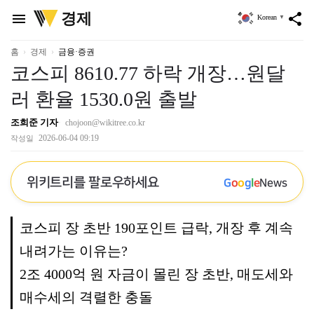
위
경제
menu
share
Korean
▼
키
트
리
홈
경제
금융·증권
코스피 8610.77 하락 개장…원달
러 환율 1530.0원 출발
조희준 기자
chojoon@wikitree.co.kr
2026-06-04 09:19
작성일
위키트리를 팔로우하세요
G
o
o
g
l
e
News
코스피 장 초반 190포인트 급락, 개장 후 계속
내려가는 이유는?
2조 4000억 원 자금이 몰린 장 초반, 매도세와
매수세의 격렬한 충돌