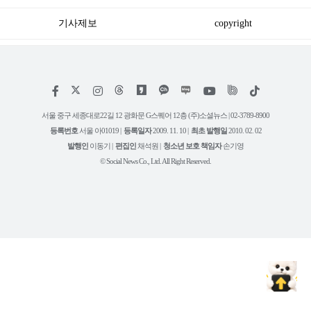
기사제보
copyright
저
페
인
위
틱
작
이
스
키
톡
권
스
타
트
서울 중구 세종대로22길 12 광화문 G스퀘어 12층 (주)소셜뉴스 | 02-3789-8900
정
북
그
리
보
등록번호
서울 아01019 |
등록일자
2009. 11. 10 |
최초 발행일
2010. 02. 02
램
유
튜
발행인
이동기 |
편집인
채석원 |
청소년 보호 책임자
손기영
브
© Social News Co., Ltd. All Right Reserved.