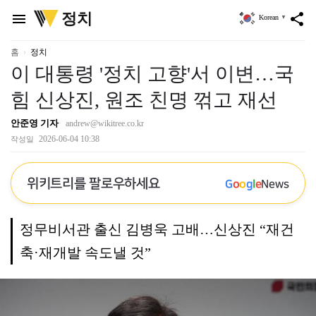
위
정치
menu
share
Korean
▼
키
트
리
홈
정치
이 대통령 '정치 고향'서 이변…국
힘 신상진, 원조 친명 꺾고 재선
안준영 기자
andrew@wikitree.co.kr
2026-06-04 10:38
작성일
위키트리를 팔로우하세요
G
o
o
g
l
e
News
정무비서관 출신 김병욱 고배…신상진 “재건
축·재개발 속도낼 것”