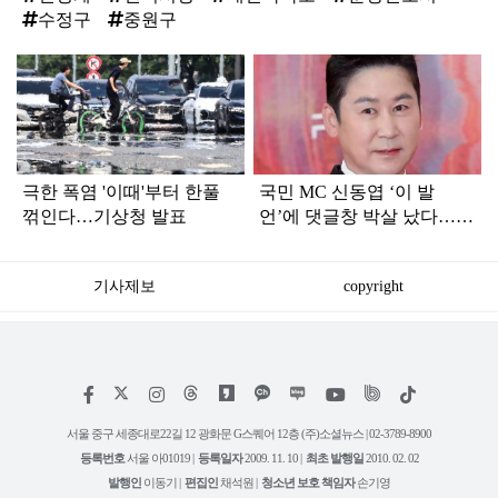
수정구
중원구
탑
라
인
극한 폭염 '이때'부터 한풀
국민 MC 신동엽 ‘이 발
꺾인다…기상청 발표
언’에 댓글창 박살 났다…여
론이 꽤 심각하다
기사제보
copyright
저
페
인
위
틱
작
이
스
키
톡
권
스
타
트
서울 중구 세종대로22길 12 광화문 G스퀘어 12층 (주)소셜뉴스 | 02-3789-8900
정
북
그
리
보
등록번호
서울 아01019 |
등록일자
2009. 11. 10 |
최초 발행일
2010. 02. 02
램
유
튜
발행인
이동기 |
편집인
채석원 |
청소년 보호 책임자
손기영