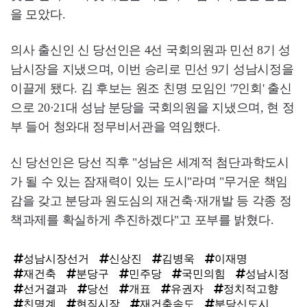
을 모았다.
의사 출신인 신 당선인은 4선 국회의원과 민선 8기 성
남시장을 지냈으며, 이번 승리로 민선 9기 성남시정을
이끌게 됐다. 김 후보는 원조 친명 모임인 '7인회' 출신
으로 20·21대 성남 분당을 국회의원을 지냈으며, 현 정
부 들어 청와대 정무비서관을 역임했다.
신 당선인은 당선 직후 "성남은 세계적 첨단과학도시
가 될 수 있는 잠재력이 있는 도시"라며 "무거운 책임
감을 갖고 분당과 원도심의 재건축·재개발 등 각종 정
책과제를 확실하게 추진하겠다"고 포부를 밝혔다.
성남시장선거
신상진
김병욱
이재명
재건축
분당구
민주당
국민의힘
성남시정
선거결과
당선
개표
유권자
정치적고향
친명계
현직시장
재건축속도
분당신도시