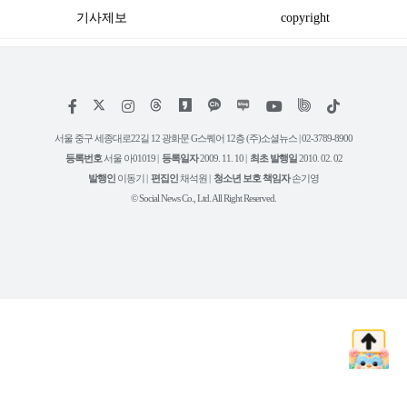
기사제보
copyright
저
페
인
위
틱
작
이
스
키
톡
권
스
타
트
서울 중구 세종대로22길 12 광화문 G스퀘어 12층 (주)소셜뉴스 | 02-3789-8900
정
북
그
리
보
등록번호
서울 아01019 |
등록일자
2009. 11. 10 |
최초 발행일
2010. 02. 02
램
유
튜
발행인
이동기 |
편집인
채석원 |
청소년 보호 책임자
손기영
브
© Social News Co., Ltd. All Right Reserved.