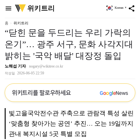
위
위키트리
menu
share
Korean
▼
키
트
리
홈
위키트리
“닫힌 문을 두드리는 우리 가락의
온기”… 광주 서구, 문화 사각지대
밝히는 '국악 배달' 대장정 돌입
노해섭 기자
nogary@wikitree.co.kr
2026-06-05 22:59
작성일
위키트리를 팔로우하세요
G
o
o
g
l
e
News
빛고을국악전수관 주축으로 관람객 특성 살린
‘맞춤형 찾아가는 공연’ 추진… 오는 19일까지
관내 복지시설 5곳 특별 모집