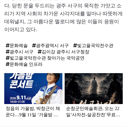
다. 닫힌 문을 두드리는 광주 서구의 묵직한 가얏고 소
리가 지역 사회의 차가운 사각지대를 얼마나 따뜻하게
데워낼지, 그 아름다운 멜로디에 많은 이들의 응원이
이어지고 있다.
문화예술
광주광역시 서구
빛고을국악전수관
광주시 서구
김이강 광주시 서구청장
빛고을국악전수관 찾아가는 국악공연
문화예술 인프라
탑
라
인
정읍의 가을밤, 박창근이 채
순창군민예술회관, 오는 22
운다…9월 11일 ‘가을밤 콘
일‘사자전-설공찬전’무료
서트’
공연