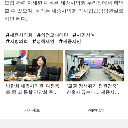
모집 관련 자세한 내용은 세종시의회 누리집에서 확인
할 수 있으며, 문의는 세종시의회 의사입법담당관실로
하면 된다.
세종시의회
의정모니터단
시민참여
지방의회
정책제안
세종시민
탑
라
인
박란희 세종시의원, 다정동
‘교권·정서위기·정원감축’
초·중·고 통합 간담회 주
잔혹사 끊는다… 세종시의
재… “안전·격차 해소 총력”
회-전교조, 맞손
기사제보
copyright