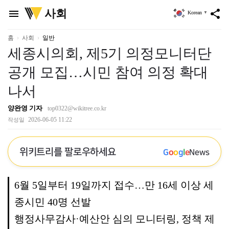
위
사회
menu
share
Korean
▼
키
트
리
홈
사회
일반
세종시의회, 제5기 의정모니터단
공개 모집…시민 참여 의정 확대
나서
양완영 기자
top0322@wikitree.co.kr
2026-06-05 11:22
작성일
위키트리를 팔로우하세요
G
o
o
g
l
e
News
6월 5일부터 19일까지 접수…만 16세 이상 세
종시민 40명 선발
행정사무감사·예산안 심의 모니터링, 정책 제