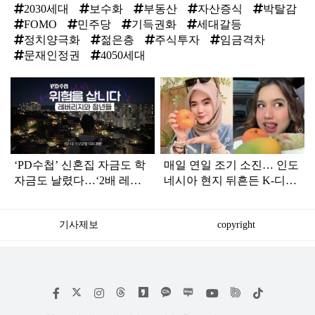
2030세대
보수화
부동산
자산증식
박탈감
FOMO
민주당
기득권화
세대갈등
정치양극화
젊은층
주식투자
임금격차
문재인정권
4050세대
탑
라
인
‘PD수첩’ 신혼집 자금도 학
매일 연일 조기 소진… 인도
자금도 날렸다…‘2배 레버
네시아 현지 뒤흔든 K-디저
리지’의 덫
트의 정체
기사제보
copyright
저
페
인
위
틱
작
이
스
키
톡
권
스
타
트