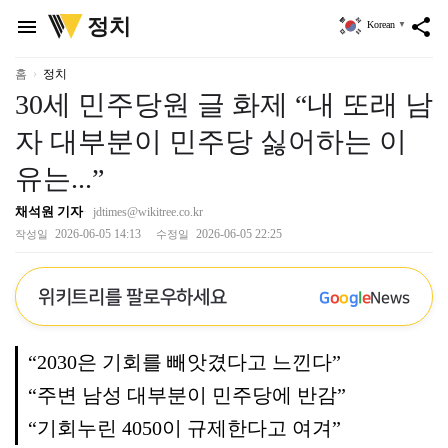
위
정치
menu
share
Korean
▼
키
트
리
홈
정치
30세 민주당원 글 화제 “내 또래 남
자 대부분이 민주당 싫어하는 이
유는...”
채석원 기자
jdtimes@wikitree.co.kr
2026-06-05 14:13
2026-06-05 22:25
작성일
수정일
위키트리를 팔로우하세요
G
o
o
g
l
e
News
“2030은 기회를 빼앗겼다고 느낀다”
“주변 남성 대부분이 민주당에 반감”
“기회누린 4050이 규제한다고 여겨”