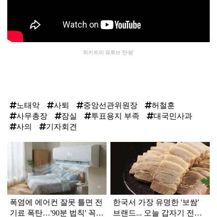
위키트리 유튜브 '만평'
노태악
사퇴
중앙선관위원장
허철훈
사무총장
잠실
투표용지 부족
대국민사과
사의
기자회견
탑
라
인
폭염에 에어컨 잘못 틀면 전
한국서 가장 유명한 '보쌈'
기료 폭탄…'90분 법칙' 꼭
브랜드... 오늘 갑자기 전해