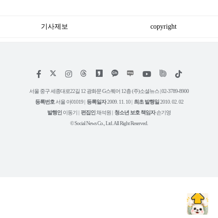
확인하세요
진 안 좋은 소식
기사제보
copyright
저
페
인
위
틱
작
이
스
키
톡
권
스
타
트
서울 중구 세종대로22길 12 광화문 G스퀘어 12층 (주)소셜뉴스 | 02-3789-8900
정
북
그
리
보
등록번호
서울 아01019 |
등록일자
2009. 11. 10 |
최초 발행일
2010. 02. 02
램
유
튜
발행인
이동기 |
편집인
채석원 |
청소년 보호 책임자
손기영
브
© Social News Co., Ltd. All Right Reserved.