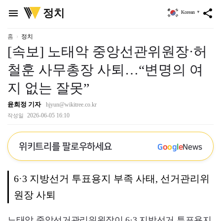
위
정치
menu
share
Korean
▼
키
트
리
홈
정치
[속보] 노태악 중앙선관위원장·허
철훈 사무총장 사퇴…“변명의 여
지 없는 잘못”
윤희정 기자
hjyun@wikitree.co.kr
2026-06-05 16:10
작성일
위키트리를 팔로우하세요
G
o
o
g
l
e
News
6·3 지방선거 투표용지 부족 사태, 선거관리위
원장 사퇴
노태악 중앙선거관리위원장이 6·3 지방선거 투표용지