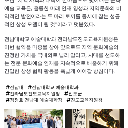
또한 "지역 사회와 대학이 한마음으로 빚어내는 문화
예술 교육은, 훌륭한 미래 인재 양성과 지역문화의 비
약적인 발전이라는 두 마리 토끼를 동시에 잡는 성공
적인 상생 모델이 될 것"이라고 덧붙였다.
전남대학교 예술대학과 전라남도진도교육지원청은
이번 협약을 마중물 삼아 앞으로도 지역 문화예술의
진정한 가치를 국내외로 널리 알리고, 시대를 선도하
는 전문 문화예술 인재를 지속적으로 배출하기 위해
긴밀한 상생 협력 활동을 폭넓게 이어갈 방침이다.
전남대
전남대학교 예술대학과
전라남도진도교육지원청
진도군
정정호 전남대 예술대학장
진도교육지원청
탑
라
인