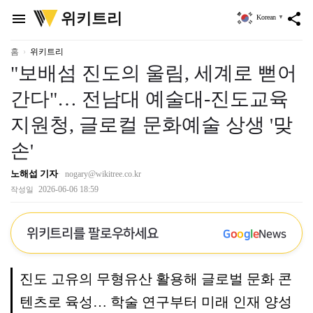
위
위키트리
menu
share
Korean
▼
키
트
리
홈
위키트리
"보배섬 진도의 울림, 세계로 뻗어
간다"… 전남대 예술대-진도교육
지원청, 글로컬 문화예술 상생 '맞
손'
노해섭 기자
nogary@wikitree.co.kr
2026-06-06 18:59
작성일
위키트리를 팔로우하세요
G
o
o
g
l
e
News
진도 고유의 무형유산 활용해 글로벌 문화 콘
텐츠로 육성… 학술 연구부터 미래 인재 양성