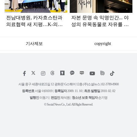
전남대병원, 카자흐스탄과
자본 문명 속 익명인간... 야
의료협력 새 지평…K-의료
성의 유목동물로 자유를 그
글로벌 거점 도약
리다
기사제보
copyright
저
페
인
위
틱
작
이
스
키
톡
권
스
타
트
서울 중구 세종대로22길 12 광화문 G스퀘어 12층 (주)소셜뉴스 | 02-3789-8900
정
북
그
리
보
등록번호
서울 아01019 |
등록일자
2009. 11. 10 |
최초 발행일
2010. 02. 02
램
유
튜
발행인
이동기 |
편집인
채석원 |
청소년 보호 책임자
손기영
브
© Social News Co., Ltd. All Right Reserved.