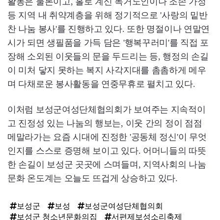
활동은 물론이고, 홀로 계신 독거노인이나 조손 가정
등 지역 내 취약계층을 위해 정기적으로 '사랑의 밑반
찬 나눔 봉사'를 진행하고 있다. 또한 명절이나 연말연
시가 되면 생필품을 가득 담은 '행복꾸러미'를 직접 포
장해 소외된 이웃들의 문을 두드리는 등, 행정의 손길
이 미처 닿지 못하는 복지 사각지대를 촘촘하게 메우
며 다채로운 봉사활동을 연중무휴로 펼치고 있다.
이처럼 보성군여성단체협의회가 보여주는 지속적이
고 진정성 있는 나눔의 행보는, 이웃 간의 정이 점점
메말라가는 요즘 시대에 진정한 '공동체 정신'이 무엇
인지를 스스로 증명해 보이고 있다. 어머니들의 따뜻
한 손길이 보성군 곳곳에 스며들며, 지역사회의 나눔
문화 온도계는 오늘도 뜨겁게 상승하고 있다.
보성군
보성
보성군여성단체협의회
보성군 청소년문화의집
서편제보성소리축제