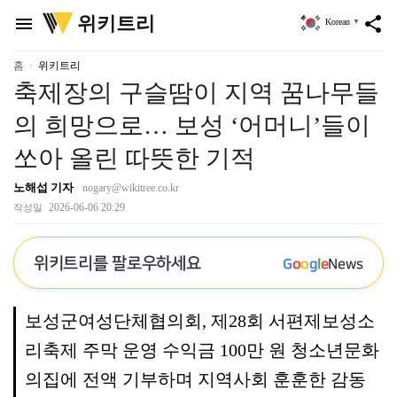
위
위키트리
menu
share
Korean
▼
키
트
리
홈
위키트리
축제장의 구슬땀이 지역 꿈나무들
의 희망으로… 보성 ‘어머니’들이
쏘아 올린 따뜻한 기적
노해섭 기자
nogary@wikitree.co.kr
2026-06-06 20:29
작성일
위키트리를 팔로우하세요
G
o
o
g
l
e
News
보성군여성단체협의회, 제28회 서편제보성소
리축제 주막 운영 수익금 100만 원 청소년문화
의집에 전액 기부하며 지역사회 훈훈한 감동