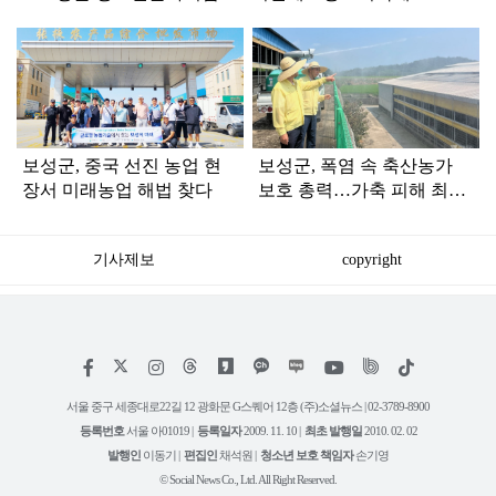
탑
라
인
보성군, 중국 선진 농업 현
보성군, 폭염 속 축산농가
장서 미래농업 해법 찾다
보호 총력…가축 피해 최소
화 나선다
기사제보
copyright
저
페
인
위
틱
작
이
스
키
톡
권
스
타
트
서울 중구 세종대로22길 12 광화문 G스퀘어 12층 (주)소셜뉴스 | 02-3789-8900
정
북
그
리
보
등록번호
서울 아01019 |
등록일자
2009. 11. 10 |
최초 발행일
2010. 02. 02
램
유
튜
발행인
이동기 |
편집인
채석원 |
청소년 보호 책임자
손기영
브
© Social News Co., Ltd. All Right Reserved.