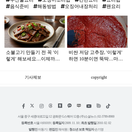
음식준비
해동방법
오징어내장처리
팬요리
탑
라
인
소불고기 만들기 전 꼭 '이
비싼 저당 고추장, '이렇게'
렇게' 해보세요…이제까지
하면 10분이면 뚝딱…마트
모르고 있었네요
갈 필요가 없네요
기사제보
copyright
저
페
인
위
틱
작
이
스
키
톡
권
스
타
트
서울 중구 세종대로22길 12 광화문 G스퀘어 12층 (주)소셜뉴스 | 02-3789-8900
정
북
그
리
보
등록번호
서울 아01019 |
등록일자
2009. 11. 10 |
최초 발행일
2010. 02. 02
램
유
튜
발행인
이동기 |
편집인
채석원 |
청소년 보호 책임자
손기영