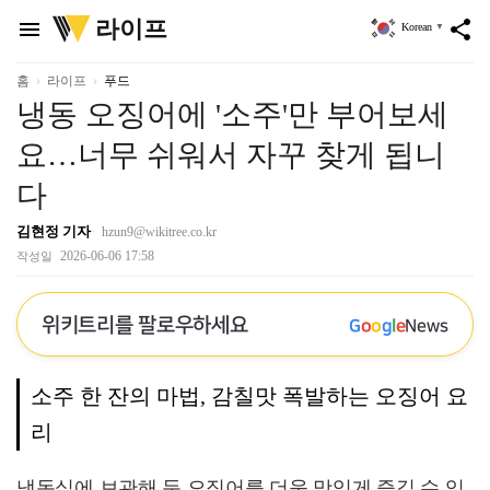
위
라이프
menu
share
Korean
▼
키
트
리
홈
라이프
푸드
냉동 오징어에 '소주'만 부어보세
요…너무 쉬워서 자꾸 찾게 됩니
다
김현정 기자
hzun9@wikitree.co.kr
2026-06-06 17:58
작성일
위키트리를 팔로우하세요
G
o
o
g
l
e
News
소주 한 잔의 마법, 감칠맛 폭발하는 오징어 요
리
냉동실에 보관해 둔 오징어를 더욱 맛있게 즐길 수 있