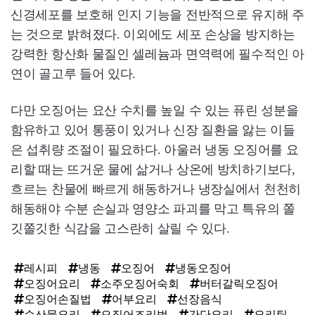
신경세포를 보호해 인지 기능을 전반적으로 유지해 주
는 것으로 밝혀졌다. 이외에도 세포 손상을 방지하는
강력한 항산화 물질인 셀레늄과 면역력에 필수적인 아
연이 골고루 들어 있다.
다만 오징어는 요산 수치를 높일 수 있는 퓨린 성분을
함유하고 있어 통풍이 있거나 신장 질환을 앓는 이들
은 섭취량 조절이 필요하다. 아울러 냉동 오징어를 요
리할 때는 뜨거운 물에 삶거나 상온에 방치하기보다,
흐르는 찬물에 빠르게 해동하거나 냉장실에서 천천히
해동해야 수분 손실과 영양소 파괴를 막고 특유의 쫄
깃쫄깃한 식감을 고스란히 살릴 수 있다.
레시피
냉동
오징어
냉동오징어
오징어요리
소주오징어숙회
버터갈릭오징어
오징어손질법
어부요리
선장음식
수산물요리
오징어조리법
간단요리
요리팁