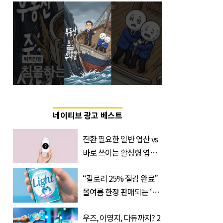
네이티브 광고 베스트
전환 필요한 일반 엽산 vs
바로 쓰이는 활성형 엽
산… 차이는?
“칼로리 25% 절감 완료”
‘Quatrefolic®’ 주목
올여름 한정 판매되는 ‘최
저 칼로리 소주’ 나왔다
우즈, 이영지, 다듀까지? 2