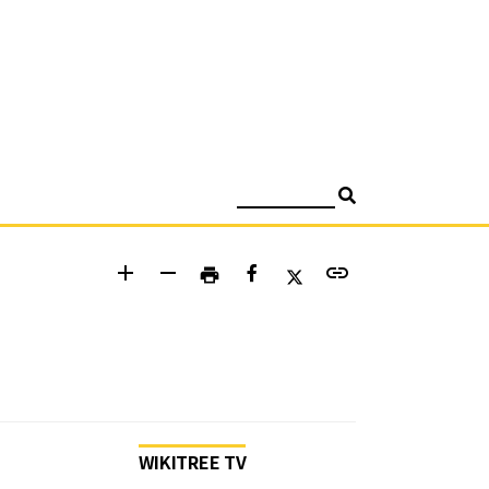
검색
add
remove
link
print
WIKITREE TV