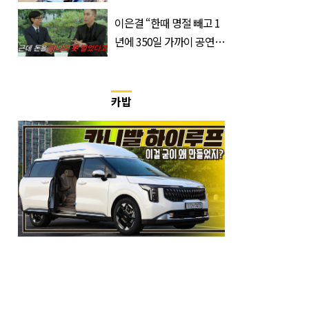
이강인 향해 '깜짝 발언'
이은결 “한때 명절 빼고 1
년에 350일 가까이 공연했
는데 한 푼도 못 벌었다”
(이유)
카밥