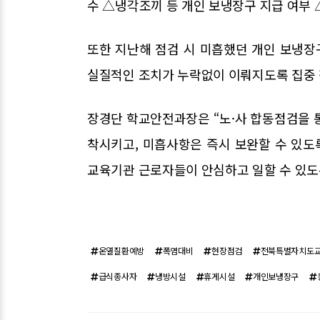
수 △냉각조끼 등 개인 보냉장구 지급 여부 
또한 지난해 점검 시 미흡했던 개인 보냉장
실질적인 조치가 누락없이 이뤄지도록 집중 
장경단 학교안전과장은 “노·사 합동점검을 
착시키고, 미흡사항은 즉시 보완할 수 있도
교육기관 근로자들이 안심하고 일할 수 있도
온열질환예방
폭염대비
현장점검
전북특별자치도
급식종사자
냉방시설
휴게시설
개인보냉장구