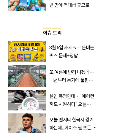
년 만에 역대급 규모로 돌
아온 ‘이슬라이브 페스티
벌’
이슈 트리
8월 6일 캐시워크 돈버는
퀴즈 문제+정답
또 여름에 난리 나겠네…
내년부터 농가에 풀린다는
'신품종' 한국 과일
살인 폭염인데…“에어컨
꺼도 시원하다” 오늘
26∼28도에 머문 ‘이곳’
오늘 맨시티 한국서 경기
하는데...에이스 필 포든,