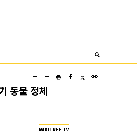
검색
add
remove
link
print
기 동물 정체
WIKITREE TV