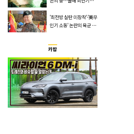
논의 중…올해 최단기간
400만 돌파 성공한 ‘영화’
정체
'최전방 실탄 미장착'·'美무
인기 소동' 논란의 육군 1
군단장, 결국 이렇게 됐다
카밥