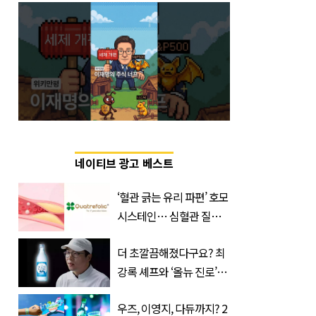
네이티브 광고 베스트
‘혈관 긁는 유리 파편’ 호모
시스테인… 심혈관 질환
으로 사망 위험 부른다
더 초깔끔해졌다구요? 최
강록 셰프와 ‘올뉴 진로’의
만남
우즈, 이영지, 다듀까지? 2