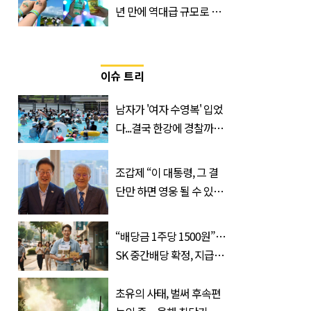
년 만에 역대급 규모로 돌
아온 ‘이슬라이브 페스티
벌’
이슈 트리
남자가 '여자 수영복' 입었
다...결국 한강에 경찰까지
출동 (+사진)
조갑제 “이 대통령, 그 결
단만 하면 영웅 될 수 있
다”
“배당금 1주당 1500원”…
SK 중간배당 확정, 지급일
과 대상은?
초유의 사태, 벌써 후속편