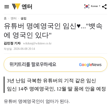
위
엔터
menu
share
Korean
▼
키
트
리
홈
엔터
셀럽
유튜버 명예영국인 임신♥..."뱃속
에 영국인 있다"
김민정 기자
wikikmj@wikitree.co.kr
2026-06-08 20:14
작성일
위키트리를 팔로우하세요
G
o
o
g
l
e
News
3년 난임 극복한 유튜버의 기적 같은 임신
임신 14주 명예영국인, 12월 딸 품에 안을 예정
유튜버 명예영국인이 엄마가 된다.