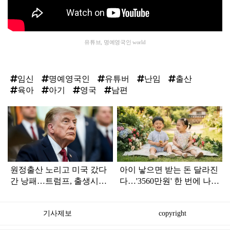
유튜브, 명예영국인 world
임신
명예영국인
유튜버
난임
출산
육아
아기
영국
남편
탑
라
인
원정출산 노리고 미국 갔다
아이 낳으면 받는 돈 달라진
간 낭패…트럼프, 출생시민
다…'3560만원' 한 번에 나올
권 빗장 걸었다
수도
기사제보
copyright