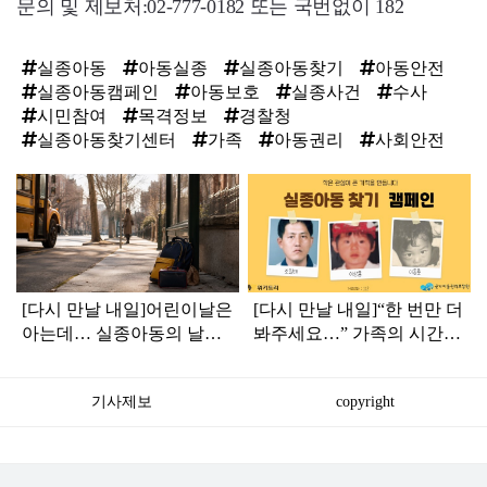
문의 및 제보처:02-777-0182 또는 국번없이 182
실종아동
아동실종
실종아동찾기
아동안전
실종아동캠페인
아동보호
실종사건
수사
시민참여
목격정보
경찰청
실종아동찾기센터
가족
아동권리
사회안전
탑
라
인
[다시 만날 내일]어린이날은
[다시 만날 내일]“한 번만 더
아는데… 실종아동의 날은
봐주세요…” 가족의 시간은
알고 계셨나요
멈춰 있습니다
기사제보
copyright