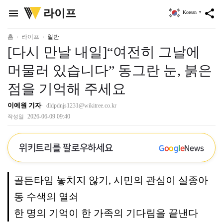
위
라이프
menu
share
Korean
▼
키
트
리
홈
라이프
일반
[다시 만날 내일]“여전히 그날에
머물러 있습니다” 동그란 눈, 붉은
점을 기억해 주세요
이예원 기자
dldpdnjs1231@wikitree.co.kr
2026-06-09 09:40
작성일
위키트리를 팔로우하세요
G
o
o
g
l
e
News
골든타임 놓치지 않기, 시민의 관심이 실종아
동 수색의 열쇠
한 명의 기억이 한 가족의 기다림을 끝낸다