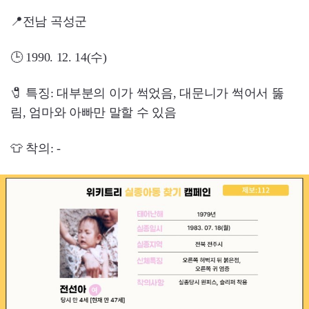
📍전남 곡성군
🕒 1990. 12. 14(수)
🧷 특징: 대부분의 이가 썩었음, 대문니가 썩어서 뚫
림, 엄마와 아빠만 말할 수 있음
👕 착의: -