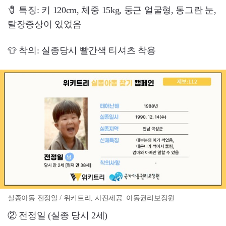
🧷 특징: 키 120cm, 체중 15kg, 둥근 얼굴형, 동그란 눈,
탈장증상이 있었음
👕 착의: 실종당시 빨간색 티셔츠 착용
실종아동 전정일 / 위키트리, 사진제공: 아동권리보장원
② 전정일 (실종 당시 2세)