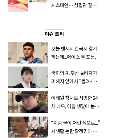
시스테인… 심혈관 질환
으로 사망 위험 부른다
이슈 트리
오늘 맨시티 한국서 경기
하는데...에이스 필 포든,
이강인 향해 '깜짝 발언'
국회의원, 부산 돌려차기
피해자 앞에서 “돌려차기
한 번 하죠?”
이태원 참사로 사망한 24
세 배우, 아들 생일에 눈물
쏟은 어머니
“지금 굳이 저런 식으로...”
사생활 논란 황정민이 곧