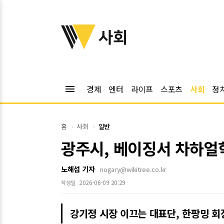
위키트리
사회
menu
경제
엔터
라이프
스포츠
사회
정
홈
사회
일반
광주시, 베이징서 차하얼
노해섭 기자
nogary@wikitree.co.kr
2026-06-09 20:29
작성일
강기정 시장 이끄는 대표단, 한팡밍 