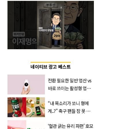
네이티브 광고 베스트
전환 필요한 일반 엽산 vs
바로 쓰이는 활성형 엽
산… 차이는?
“내 목소리가 쏘니 형에
‘Quatrefolic®’ 주목
게..?” 축구 팬들 잠 못 들
게 할 테라의 역대급 이벤
‘혈관 긁는 유리 파편’ 호모
트