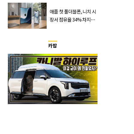
출연할 예능 예고편 논란
애플 첫 폴더블폰, 니치 시
장서 점유율 34% 차지할
듯
카밥