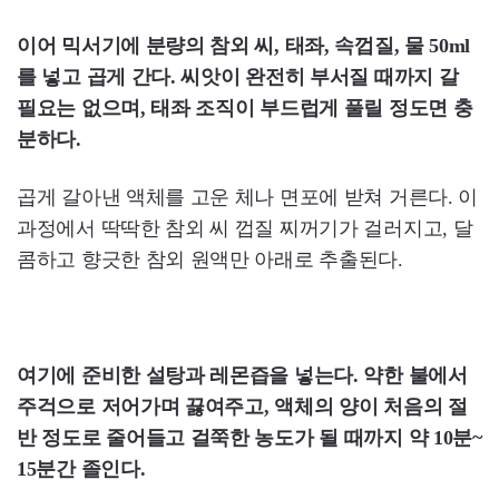
이어 믹서기에 분량의 참외 씨, 태좌, 속껍질, 물 50ml
를 넣고 곱게 간다. 씨앗이 완전히 부서질 때까지 갈
필요는 없으며, 태좌 조직이 부드럽게 풀릴 정도면 충
분하다.
곱게 갈아낸 액체를 고운 체나 면포에 받쳐 거른다. 이
과정에서 딱딱한 참외 씨 껍질 찌꺼기가 걸러지고, 달
콤하고 향긋한 참외 원액만 아래로 추출된다.
여기에 준비한 설탕과 레몬즙을 넣는다. 약한 불에서
주걱으로 저어가며 끓여주고, 액체의 양이 처음의 절
반 정도로 줄어들고 걸쭉한 농도가 될 때까지 약 10분~
15분간 졸인다.