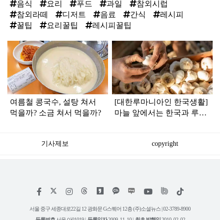
음식
요리
푸드
과일
참외시럽
참외라떼
디저트
음료
간식
레시피
꿀팁
요리꿀팁
레시피꿀팁
탑
라
인
여름철 콩국수, 설탕 쳐서
[대한루마니아인 한국생활]
먹을까? 소금 쳐서 먹을까?
마늘 앞에서는 한국과 루마
니아가 닮았다
기사제보
copyright
저
페
인
위
틱
작
이
스
키
톡
권
스
타
트
서울 중구 세종대로22길 12 광화문 G스퀘어 12층 (주)소셜뉴스 | 02-3789-8900
정
북
그
리
보
등록번호
서울 아01019 |
등록일자
2009. 11. 10 |
최초 발행일
2010. 02. 02