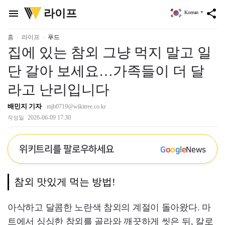
위
라이프
menu
share
Korean
▼
키
트
리
홈
라이프
푸드
집에 있는 참외 그냥 먹지 말고 일
단 갈아 보세요…가족들이 더 달
라고 난리입니다
배민지 기자
mjb0719@wikitree.co.kr
2026-06-09 17:30
작성일
위키트리를 팔로우하세요
G
o
o
g
l
e
News
참외 맛있게 먹는 방법!
아삭하고 달콤한 노란색 참외의 계절이 돌아왔다. 마
트에서 싱싱한 참외를 골라와 깨끗하게 씻은 뒤, 칼로