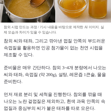
참외 시럽 만드는 과정 / 기사 내용을 바탕으로 제작한 AI 이미지. 실
제 모습과 차이가 있을 수 있습니다.
참외 씨와 태좌, 그리고 깎아낸 껍질 안쪽의 부드러운
속껍질을 활용하면 인공 첨가물이 없는 천연 시럽을
제조할 수 있다.
준비물은 매우 간단하다. 참외 3~4개 분량에서 나오는
씨와 태좌, 속껍질 (약 200g), 설탕, 레몬즙 1큰술, 물을
준비한다.
먼저 재료 분리 및 세척을 진행한다. 참외를 깎을 때
나오는 노란 겉껍질은 제외하고, 흰색 과육 안쪽의 속
껍질과 중심부의 씨가 붙은 태좌를 따로 모은다.