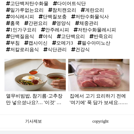
고단백저탄수화물
다이어트식단
밀가루없는요리
참치캔요리
계란요리
야식레시피
단백질보충
저탄수화물식사
홈쿡
간편요리
영양식
체중관리
1인가구요리
안주레시피
저탄수화물레시피
단백질음식
야식
고단백요리
반죽요리
부침
캡사이신
오메가3
필수아미노산
저칼로리음식
식단관리
건강식
탑
라
인
열무비빔밥, 참기름·고추장
집에서 고기 요리하기 전에
만 넣으셨나요?… '이것' 한
'여기에' 푹 담가 보세요…가
숟가락이면 밥그릇 싹 비워
족들이 젓가락 들고 달려듭
냅니다
니다
기사제보
copyright