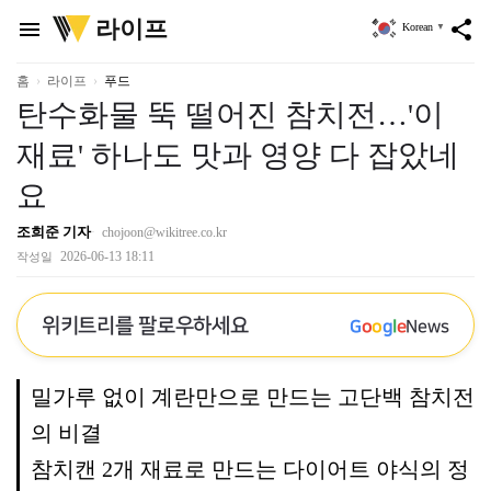
위
라이프
menu
share
Korean
▼
키
트
리
홈
라이프
푸드
탄수화물 뚝 떨어진 참치전…'이
재료' 하나도 맛과 영양 다 잡았네
요
조희준 기자
chojoon@wikitree.co.kr
2026-06-13 18:11
작성일
위키트리를 팔로우하세요
G
o
o
g
l
e
News
밀가루 없이 계란만으로 만드는 고단백 참치전
의 비결
참치캔 2개 재료로 만드는 다이어트 야식의 정