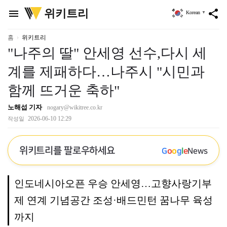
위
위키트리
menu
share
Korean
▼
키
트
리
홈
위키트리
"나주의 딸" 안세영 선수,다시 세
계를 제패하다…나주시 "시민과
함께 뜨거운 축하"
노해섭 기자
nogary@wikitree.co.kr
2026-06-10 12:29
작성일
위키트리를 팔로우하세요
G
o
o
g
l
e
News
인도네시아오픈 우승 안세영…고향사랑기부
제 연계 기념공간 조성·배드민턴 꿈나무 육성
까지