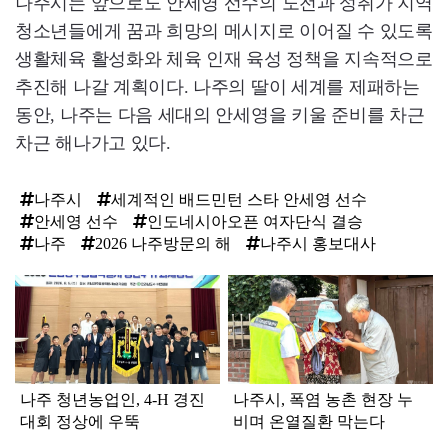
나주시는 앞으로도 안세영 선수의 도전과 성취가 지역
청소년들에게 꿈과 희망의 메시지로 이어질 수 있도록
생활체육 활성화와 체육 인재 육성 정책을 지속적으로
추진해 나갈 계획이다. 나주의 딸이 세계를 제패하는
동안, 나주는 다음 세대의 안세영을 키울 준비를 차근
차근 해나가고 있다.
나주시
세계적인 배드민턴 스타 안세영 선수
안세영 선수
인도네시아오픈 여자단식 결승
나주
2026 나주방문의 해
나주시 홍보대사
탑
라
인
나주 청년농업인, 4-H 경진
나주시, 폭염 농촌 현장 누
대회 정상에 우뚝
비며 온열질환 막는다