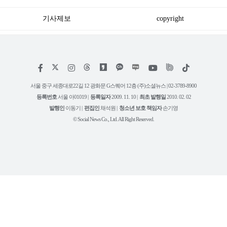
기사제보
copyright
저
페
인
위
틱
작
이
스
키
톡
권
스
타
트
서울 중구 세종대로22길 12 광화문 G스퀘어 12층 (주)소셜뉴스 | 02-3789-8900
정
북
그
리
보
등록번호
서울 아01019 |
등록일자
2009. 11. 10 |
최초 발행일
2010. 02. 02
램
유
튜
발행인
이동기 |
편집인
채석원 |
청소년 보호 책임자
손기영
브
© Social News Co., Ltd. All Right Reserved.