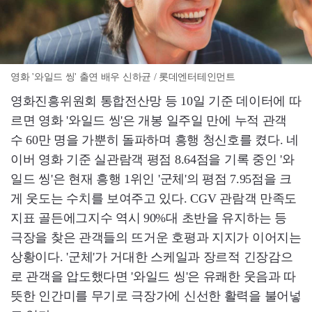
영화 '와일드 씽' 출연 배우 신하균 / 롯데엔터테인먼트
영화진흥위원회 통합전산망 등 10일 기준 데이터에 따
르면 영화 '와일드 씽'은 개봉 일주일 만에 누적 관객
수 60만 명을 가뿐히 돌파하며 흥행 청신호를 켰다. 네
이버 영화 기준 실관람객 평점 8.64점을 기록 중인 '와
일드 씽'은 현재 흥행 1위인 '군체'의 평점 7.95점을 크
게 웃도는 수치를 보여주고 있다. CGV 관람객 만족도
지표 골든에그지수 역시 90%대 초반을 유지하는 등
극장을 찾은 관객들의 뜨거운 호평과 지지가 이어지는
상황이다. '군체'가 거대한 스케일과 장르적 긴장감으
로 관객을 압도했다면 '와일드 씽'은 유쾌한 웃음과 따
뜻한 인간미를 무기로 극장가에 신선한 활력을 불어넣