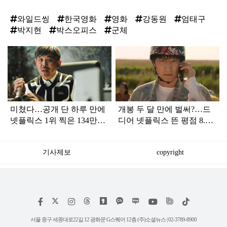
와일드씽
한국영화
영화
강동원
엄태구
박지현
박스오피스
군체
탑
라
인
미쳤다…공개 단 하루 만에
개봉 두 달 만에 벌써?…드
넷플릭스 1위 찍은 134만
디어 넷플릭스 뜬 평점 8.44
'한국 영화'
점·134만 '한국 영화'
기사제보
copyright
저
페
인
위
틱
작
이
스
키
톡
권
스
타
트
서울 중구 세종대로22길 12 광화문 G스퀘어 12층 (주)소셜뉴스 | 02-3789-8900
정
북
그
리