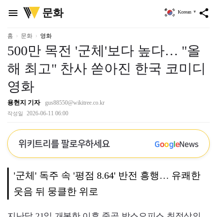
위
문화
menu
share
Korean
▼
키
트
리
홈
문화
영화
500만 목전 '군체'보다 높다… "올
해 최고" 찬사 쏟아진 한국 코미디
영화
용현지 기자
gus88550@wikitree.co.kr
2026-06-11 06:00
작성일
위키트리를 팔로우하세요
G
o
o
g
l
e
News
'군체' 독주 속 '평점 8.64' 반전 흥행… 유쾌한
웃음 뒤 뭉클한 위로
지난달 21일 개봉한 이후 줄곧 박스오피스 최정상의