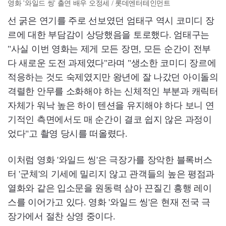
영화 '와일드 씽' 출연 배우 오정세 / 롯데엔터테인먼트
선 굵은 연기를 주로 선보였던 엄태구 역시 코미디 장
르에 대한 부담감이 상당했음을 토로했다. 엄태구는
"사실 이번 영화는 제게 모든 장면, 모든 순간이 전부
다 새로운 도전 과제였다"라며 "생소한 코미디 장르에
적응하는 것도 숙제였지만 왕년에 잘 나갔던 아이돌의
격렬한 안무를 소화해야 하는 신체적인 부분과 캐릭터
자체가 워낙 높은 하이 텐션을 유지해야 하다 보니 연
기적인 측면에서도 매 순간이 결코 쉽지 않은 과정이
었다"고 촬영 당시를 떠올렸다.
이처럼 영화 '와일드 씽'은 극장가를 장악한 블록버스
터 '군체'의 기세에 밀리지 않고 관객들의 높은 평점과
열화와 같은 입소문을 원동력 삼아 끈질긴 흥행 레이
스를 이어가고 있다. 영화 '와일드 씽'은 현재 전국 극
장가에서 절찬 상영 중이다.