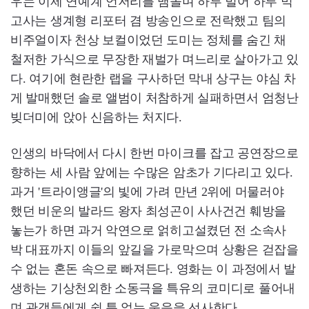
우는 이제 연예계 언저리를 맴돌며 하루 벌어 하루 먹
고사는 생계형 리포터 겸 방송인으로 전락했고 팀의
비주얼이자 천상 보컬이었던 도미는 정체를 숨긴 채
철저한 가식으로 무장한 재벌가 며느리로 살아가고 있
다. 여기에 현란한 랩을 구사하던 막내 상구는 야심 차
게 발매했던 솔로 앨범이 처참하게 실패하면서 엄청난
빚더미에 앉아 신음하는 처지다.
인생의 바닥에서 다시 한번 마이크를 잡고 공연장으로
향하는 세 사람 앞에는 수많은 암초가 기다리고 있다.
과거 '트라이앵글'의 빛에 가려 만년 2위에 머물러야
했던 비운의 발라드 왕자 최성곤이 사사건건 훼방을
놓는가 하면 과거 악연으로 얽히고설켰던 전 소속사
박 대표까지 이들의 앞길을 가로막으며 상황은 걷잡을
수 없는 혼돈 속으로 빠져든다. 영화는 이 과정에서 발
생하는 기상천외한 소동극을 특유의 코미디로 풀어내
며 관객들에게 쉴 틈 없는 웃음을 선사한다.